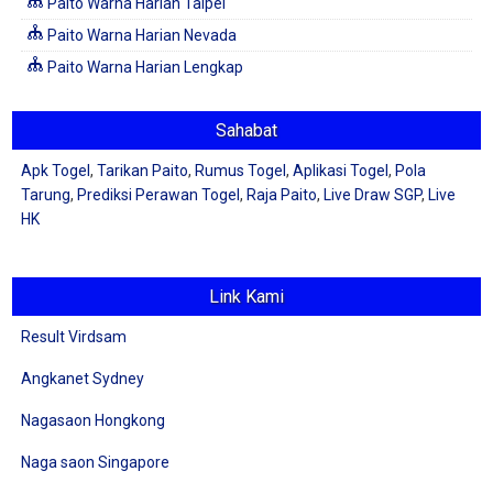
Paito Warna Harian Taipei
Paito Warna Harian Nevada
Paito Warna Harian Lengkap
Sahabat
Apk Togel
,
Tarikan Paito
,
Rumus Togel
,
Aplikasi Togel
,
Pola
Tarung
,
Prediksi Perawan Togel
,
Raja Paito
,
Live Draw SGP
,
Live
HK
Link Kami
Result Virdsam
Angkanet Sydney
Nagasaon Hongkong
Naga saon Singapore