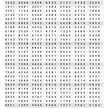
7
2
2
2
4
2
0
6
8
5
3
4
5
8
4
6
9
2
3
5
3
1
3
7
1
4
9
2
2
4
2
5
0
5
5
1
4
7
1
8
9
4
8
1
9
2
0
5
1
6
1
4
8
2
1
0
5
6
0
6
1
2
1
6
7
9
3
3
1
4
7
3
9
1
1
7
1
9
2
2
8
8
4
9
4
4
3
2
8
1
1
0
2
3
5
4
7
3
0
3
1
8
8
8
7
2
1
4
5
9
1
3
1
1
2
5
2
6
5
2
2
2
8
4
3
3
3
3
2
5
0
4
7
5
3
3
9
9
6
6
4
6
2
7
9
2
3
0
9
9
4
4
4
8
3
5
3
0
2
2
1
8
6
6
3
6
3
8
8
7
3
3
7
4
2
6
1
3
0
3
0
8
5
5
1
7
4
4
2
6
1
6
0
3
3
4
6
2
8
1
8
4
1
0
1
9
8
0
2
2
0
7
8
8
7
8
9
3
4
7
4
3
9
2
2
8
4
7
3
1
5
5
9
8
8
0
5
5
2
7
7
2
5
9
5
0
1
8
0
8
2
3
2
9
2
1
7
0
7
7
8
7
3
9
3
1
2
2
9
2
6
4
8
0
8
5
3
1
8
9
8
2
6
1
7
8
1
9
9
9
0
1
9
4
4
5
9
7
1
8
4
8
6
5
2
2
0
2
8
1
3
4
4
8
3
8
1
0
2
2
3
5
1
5
6
9
1
2
7
9
0
6
1
2
3
7
6
9
1
1
2
2
1
6
7
4
0
5
4
9
4
0
7
2
9
9
3
5
8
4
2
3
5
5
1
2
6
2
8
1
5
4
9
5
5
7
0
2
2
4
8
2
6
5
2
3
4
1
9
1
0
6
1
8
9
8
8
0
0
0
5
3
2
0
2
5
0
2
3
5
6
2
5
3
8
5
9
2
0
2
1
9
8
2
1
5
1
0
7
7
9
1
4
9
4
2
0
3
3
6
8
6
3
4
7
6
3
1
1
2
5
5
8
1
9
2
8
5
7
3
2
2
0
3
3
4
4
3
8
2
0
9
9
7
7
2
3
9
9
9
1
5
5
5
1
4
8
9
8
8
5
3
9
2
2
6
3
0
8
8
6
2
0
7
7
7
0
7
8
6
6
4
0
3
3
1
8
4
0
4
6
1
6
4
1
3
9
9
0
9
7
2
0
3
3
4
6
2
6
8
0
2
6
1
7
9
3
4
7
2
2
4
0
2
2
7
0
1
0
1
7
7
9
2
2
9
4
3
4
7
6
0
0
2
2
2
6
9
5
5
7
6
2
1
3
3
8
3
8
2
4
5
7
8
6
7
3
6
3
9
6
3
4
0
4
2
5
5
6
2
4
2
8
1
9
0
5
1
8
9
6
5
9
3
3
9
4
9
8
8
8
9
5
0
5
7
2
1
0
1
1
6
0
4
4
9
5
4
4
8
1
4
5
4
9
8
8
3
7
1
0
3
2
1
3
7
4
4
4
8
2
8
8
6
5
7
6
5
4
9
6
0
5
9
5
5
6
3
7
1
9
2
1
4
5
6
0
0
0
0
3
0
9
9
9
3
4
9
3
3
9
3
5
0
5
5
4
1
6
7
5
2
4
3
7
6
0
7
2
9
5
8
2
6
8
3
6
5
9
5
8
1
9
6
6
2
9
0
4
4
6
1
9
1
1
6
4
1
4
5
4
6
2
7
9
6
3
8
3
2
6
9
9
5
5
3
6
0
8
8
4
1
4
1
5
2
0
1
6
7
7
9
7
1
8
2
8
3
9
3
8
9
4
5
9
2
0
2
3
5
6
7
0
4
4
4
7
6
7
4
7
6
6
4
1
6
7
2
3
5
4
0
5
2
7
0
3
9
5
5
6
2
5
1
6
5
8
5
0
5
7
2
3
9
3
4
3
8
0
8
1
7
4
0
4
4
9
8
6
5
1
4
6
7
4
0
0
5
1
6
1
4
9
9
9
9
6
4
6
1
9
4
6
0
6
7
2
7
7
5
7
9
6
1
7
5
1
6
2
8