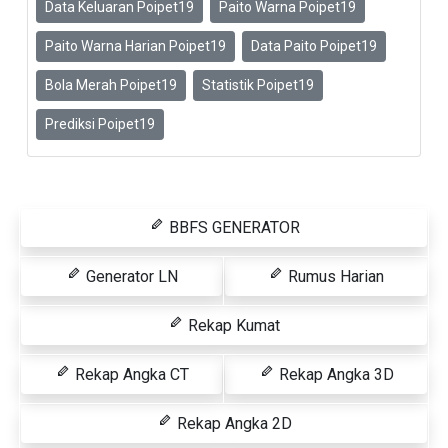
Data Keluaran Poipet19
Paito Warna Poipet19
Paito Warna Harian Poipet19
Data Paito Poipet19
Bola Merah Poipet19
Statistik Poipet19
Prediksi Poipet19
BBFS GENERATOR
Generator LN
Rumus Harian
Rekap Kumat
Rekap Angka CT
Rekap Angka 3D
Rekap Angka 2D