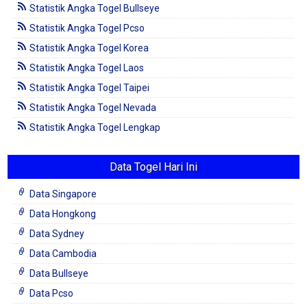
Statistik Angka Togel Bullseye
Statistik Angka Togel Pcso
Statistik Angka Togel Korea
Statistik Angka Togel Laos
Statistik Angka Togel Taipei
Statistik Angka Togel Nevada
Statistik Angka Togel Lengkap
Data Togel Hari Ini
Data Singapore
Data Hongkong
Data Sydney
Data Cambodia
Data Bullseye
Data Pcso