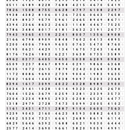
8
3
6
4
1
1
9
2
9
2
8
0
7
9
7
3
2
9
3
3
9
6
7
0
7
5
4
1
4
5
7
8
2
5
7
0
5
1
1
2
6
1
8
9
8
8
2
2
8
1
7
6
8
8
7
4
2
1
5
6
4
6
7
0
7
5
4
1
9
1
7
8
2
6
8
1
5
0
8
8
8
7
5
5
1
6
6
2
8
1
4
7
9
7
7
6
1
0
8
8
2
2
9
7
7
9
9
3
8
2
4
3
8
2
1
8
1
0
6
6
0
1
2
6
8
7
2
5
6
2
0
6
4
3
7
7
6
5
8
4
3
7
4
9
4
8
9
3
7
1
9
5
7
9
7
5
9
6
1
7
2
4
6
5
2
8
9
4
9
4
8
6
7
1
8
4
3
9
4
4
2
3
6
6
3
8
6
3
2
5
2
6
6
3
9
1
1
4
8
3
4
4
6
7
4
7
5
2
5
7
3
7
8
6
5
3
4
8
4
3
8
0
1
7
8
4
1
8
1
9
3
6
3
2
5
2
1
9
1
1
2
6
7
7
5
7
9
4
3
7
9
3
6
5
2
4
1
1
8
9
2
2
4
1
5
8
0
0
7
7
1
3
5
6
2
8
9
0
8
8
2
1
6
6
3
6
7
9
8
8
8
9
0
9
9
0
8
4
8
3
7
6
0
2
2
0
4
1
3
4
4
8
9
5
5
5
2
0
0
0
4
0
0
6
6
7
9
6
9
6
9
6
0
5
5
0
7
6
3
9
5
4
7
0
7
8
7
6
0
6
0
1
9
5
5
0
6
2
1
3
4
4
2
9
2
1
1
3
4
7
1
6
7
5
3
7
2
4
3
7
1
6
4
8
3
8
1
7
6
4
7
6
2
6
8
1
8
0
2
2
6
2
2
1
3
3
6
3
8
2
0
7
3
5
8
3
5
8
9
8
4
9
6
2
8
0
3
7
7
5
6
4
0
5
5
9
4
5
0
5
5
0
3
8
2
6
2
0
9
9
0
9
8
3
2
6
5
0
9
9
3
2
3
7
1
8
4
6
7
4
8
9
9
4
4
0
2
9
1
1
9
8
6
0
6
6
3
6
8
5
0
0
3
5
8
1
0
7
2
9
2
6
1
5
6
7
8
7
9
7
2
2
4
2
6
0
2
6
8
5
3
5
8
8
7
1
1
7
2
9
8
0
8
6
5
9
6
9
0
9
2
7
3
9
3
9
0
0
4
4
1
9
8
3
2
9
6
3
5
8
7
0
0
2
2
1
6
0
4
4
1
4
4
3
7
5
8
3
8
2
9
0
9
7
7
5
2
0
3
3
2
3
6
8
5
8
3
9
4
4
1
6
1
7
8
3
0
9
9
9
4
0
2
2
4
4
3
2
8
1
8
9
8
9
8
3
9
0
0
0
3
0
3
4
7
3
1
4
1
5
1
0
2
8
1
1
0
1
4
5
9
3
2
3
5
6
2
2
5
7
2
6
7
0
7
7
6
0
4
4
1
5
2
6
8
3
6
7
9
7
0
2
5
9
5
3
2
8
1
9
2
3
3
9
3
3
5
7
3
1
2
3
0
4
4
3
2
3
4
7
9
8
9
5
5
2
9
3
3
6
0
2
0
8
8
6
5
2
3
5
6
4
7
7
5
1
3
1
8
9
2
9
7
9
7
2
7
2
8
1
7
4
7
3
1
5
0
9
9
9
2
0
0
5
5
4
1
0
2
2
1
1
6
1
7
3
4
3
1
4
4
7
1
1
2
2
8
8
7
6
9
1
0
4
4
0
6
0
0
0
7
5
6
3
9
9
2
3
9
3
9
0
4
3
7
2
1
6
0
6
4
6
2
3
5
8
5
9
3
3
0
8
8
2
1
6
4
5
3
8
9
4
0
2
2
5
5
3
4
7
7
3
2
1
3
6
6
6
1
7
2
6
8
9
8
8
6
1
9
1
6
1
1
4
5
6
8
2
9
2
5
6
4
6
1
6
3
9
2
2
1
6
8
8
7
6
0
2
1
3
9
0
3
0
3
6
4
4
4
8
2
5
7
7
5
2
4
1
4
5
3
6
9
0
9
9
6
6
1
7
3
8
2
0
2
9
0
5
9
5
4
9
9
1
1