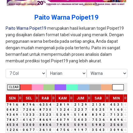
Paito Warna Poipet19
Paito Warna Poipet19
merupakan hasil keluaran togel Poipet19
yang disajikan dalam format tabel visual yang menarik. Dengan
penggunaan warna berbeda pada setiap angka, Anda dapat
dengan mudah mengenali pola-pola tertentu. Paito ini sangat
bermanfaat untuk mempermudah proses analisis dalam
membuat prediksi togel Poipet19 yang lebih akurat.
CLEAR
SEN
SEL
RAB
KAM
JUM
SAB
MIN
D
D
D
D
D
D
D
7
9
1
6
7
8
7
9
6
6
6
3
5
4
9
2
8
1
9
1
2
1
2
9
2
2
1
3
4
7
4
5
3
1
4
0
4
8
2
1
7
2
0
6
6
8
7
3
0
3
1
3
2
4
6
2
2
3
7
1
0
0
2
5
7
9
1
6
0
6
9
3
4
9
4
1
3
3
3
6
3
5
2
3
5
5
3
6
9
6
5
1
4
8
3
8
3
9
2
2
7
1
3
3
6
7
8
6
7
4
4
1
6
7
4
8
6
6
9
6
4
0
7
9
7
5
4
0
3
3
7
5
3
6
9
8
4
9
6
6
4
5
3
4
7
5
3
0
0
0
0
8
5
6
2
7
9
0
5
5
5
0
9
5
5
5
9
8
2
1
2
5
6
0
6
1
2
2
6
8
0
6
7
7
5
3
6
1
0
1
4
7
5
6
2
9
1
9
7
7
3
5
4
3
7
3
0
9
6
6