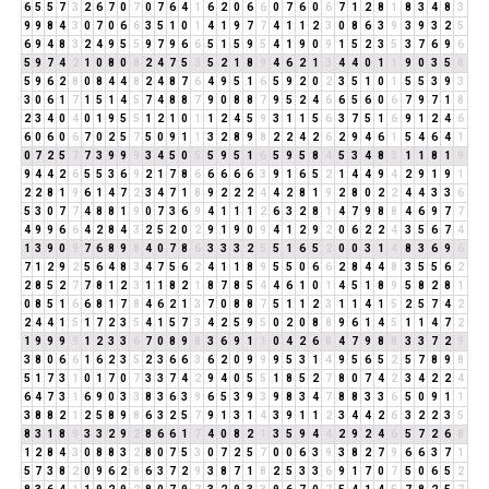
6
5
5
7
3
2
6
7
0
7
0
7
6
4
1
6
2
0
6
6
0
7
6
0
6
7
1
2
8
1
8
3
4
8
3
9
9
8
4
3
0
7
0
6
6
3
5
1
0
1
4
1
9
7
7
4
1
1
2
3
0
8
6
3
9
3
9
3
2
5
6
9
4
8
3
2
4
9
5
5
9
7
9
6
6
5
1
5
9
5
4
1
9
0
9
1
5
2
3
5
3
7
6
9
6
5
9
7
4
2
1
0
8
0
8
2
4
7
5
3
5
2
1
8
9
4
6
2
1
3
4
4
0
1
1
9
0
3
5
8
5
9
6
2
8
0
8
4
4
8
2
4
8
7
6
4
9
5
1
6
5
9
2
0
2
3
5
1
0
1
5
5
3
9
3
3
0
6
1
7
1
5
1
4
5
7
4
8
8
7
9
0
8
8
7
9
5
2
4
6
6
5
6
0
6
7
9
7
1
8
2
3
4
0
4
0
1
9
5
5
1
2
1
0
1
1
2
4
5
9
3
1
1
5
6
3
7
5
1
6
9
1
2
4
6
6
0
6
0
6
7
0
2
5
7
5
0
9
1
1
3
2
8
9
8
2
2
4
2
6
2
9
4
6
1
5
4
6
4
1
0
7
2
5
7
7
3
9
9
9
3
4
5
0
5
5
9
5
1
6
5
9
5
8
4
5
3
4
8
3
1
1
8
1
9
9
4
4
2
6
5
5
3
6
9
2
1
7
8
6
6
6
6
6
3
9
1
6
5
2
1
4
4
9
4
2
9
1
9
1
2
2
8
1
9
6
1
4
7
2
3
4
7
1
8
9
2
2
2
4
4
2
8
1
9
2
8
0
2
2
4
4
3
3
6
5
3
0
7
7
4
8
8
1
9
0
7
3
6
9
4
1
1
1
2
6
3
2
8
1
4
7
9
8
8
4
6
9
7
7
4
9
9
6
6
4
2
8
4
3
2
5
2
0
2
9
1
9
0
9
4
1
2
9
2
0
6
2
2
4
3
5
6
7
4
1
3
9
0
9
7
6
8
9
8
4
0
7
8
6
3
3
3
2
5
5
1
6
5
2
0
0
3
1
4
8
3
6
9
6
7
1
2
9
2
5
6
4
8
3
4
7
5
6
2
4
1
1
8
9
5
5
0
6
6
2
8
4
4
8
3
5
5
6
2
2
8
5
2
7
7
8
1
2
3
1
1
8
2
1
8
7
8
5
4
4
6
1
0
1
4
5
1
8
9
5
8
2
8
1
0
8
5
1
6
6
8
1
7
8
4
6
2
1
3
7
0
8
8
7
5
1
1
2
3
1
1
4
1
5
2
5
7
4
2
2
4
4
1
5
1
7
2
3
5
4
1
5
7
3
4
2
5
9
5
0
2
0
8
8
9
6
1
4
5
1
1
4
7
2
1
9
9
9
9
1
2
3
3
6
7
0
8
9
8
3
6
9
1
1
0
4
2
6
8
4
7
9
8
8
3
3
7
2
9
3
8
0
6
6
1
6
2
3
5
2
3
6
6
3
6
2
0
9
9
9
5
3
1
4
9
5
6
5
2
5
7
8
9
8
5
1
7
3
1
0
1
7
0
7
3
3
7
4
2
9
4
0
5
5
1
8
5
2
7
8
0
7
4
2
3
4
2
2
4
6
4
7
3
1
6
9
0
3
3
8
3
6
3
9
6
5
3
9
3
9
8
3
4
7
8
8
3
3
6
5
0
9
1
1
3
8
8
2
1
2
5
8
9
8
6
3
2
5
7
9
1
3
1
4
3
9
1
1
2
3
4
4
2
6
3
2
2
3
5
8
3
1
8
9
3
3
2
9
2
8
6
6
1
7
4
0
8
2
1
3
5
9
4
4
2
9
2
4
6
5
7
2
6
8
1
2
8
4
3
0
8
8
3
2
8
0
7
5
3
0
7
2
5
7
0
0
6
3
9
3
8
2
7
9
6
6
3
7
1
5
7
3
8
2
0
9
6
2
8
6
3
7
2
9
3
8
7
1
8
2
5
3
3
6
9
1
7
0
7
5
0
6
5
2