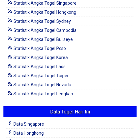
Statistik Angka Togel Singapore
Statistik Angka Togel Hongkong
Statistik Angka Togel Sydney
Statistik Angka Togel Cambodia
Statistik Angka Togel Bullseye
Statistik Angka Togel Pcso
Statistik Angka Togel Korea
Statistik Angka Togel Laos
Statistik Angka Togel Taipei
Statistik Angka Togel Nevada
Statistik Angka Togel Lengkap
Data Togel Hari Ini
Data Singapore
Data Hongkong