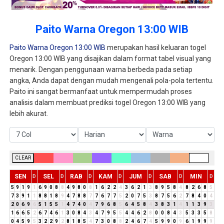
Paito Warna Oregon 13:00 WIB
Paito Warna Oregon 13:00 WIB
merupakan hasil keluaran togel
Oregon 13:00 WIB yang disajikan dalam format tabel visual yang
menarik. Dengan penggunaan warna berbeda pada setiap
angka, Anda dapat dengan mudah mengenali pola-pola tertentu.
Paito ini sangat bermanfaat untuk mempermudah proses
analisis dalam membuat prediksi togel Oregon 13:00 WIB yang
lebih akurat.
CLEAR
SEN
SEL
RAB
KAM
JUM
SAB
MIN
D
D
D
D
D
D
D
5
9
1
9
1
6
9
0
8
8
4
9
8
0
8
1
6
2
2
4
3
6
2
1
3
8
9
5
8
4
8
2
6
8
5
7
3
9
1
1
8
8
1
8
9
4
7
8
8
7
7
6
7
7
5
2
0
7
5
3
8
7
5
6
2
7
8
4
0
4
2
0
6
9
6
5
1
5
5
1
4
7
4
0
4
7
9
6
8
5
6
4
5
8
4
3
8
3
1
4
1
1
3
9
3
1
6
6
5
2
6
7
4
6
1
3
0
8
4
3
4
7
9
5
5
4
4
6
2
8
0
0
8
4
3
5
3
3
5
8
0
4
5
9
5
3
2
2
9
2
8
1
8
5
4
7
3
0
8
8
2
4
6
7
4
5
9
9
0
9
6
1
9
9
9