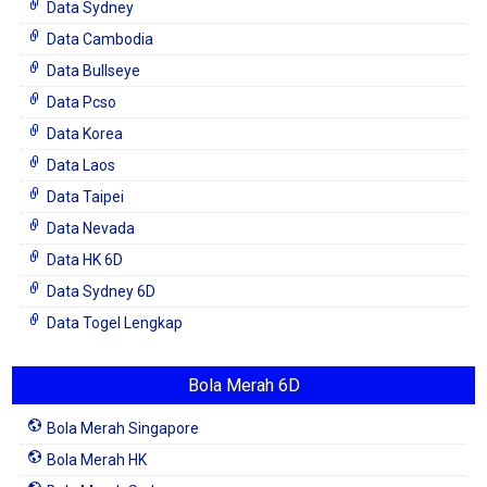
Data Sydney
Data Cambodia
Data Bullseye
Data Pcso
Data Korea
Data Laos
Data Taipei
Data Nevada
Data HK 6D
Data Sydney 6D
Data Togel Lengkap
Bola Merah 6D
Bola Merah Singapore
Bola Merah HK