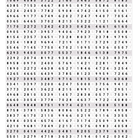
1
0
6
9
6
4
5
8
5
4
3
7
2
2
4
2
1
6
0
6
3
4
6
3
9
5
8
7
2
9
8
1
8
3
2
6
3
8
5
4
7
1
5
3
8
4
6
6
7
4
8
0
9
5
5
0
9
7
6
4
5
5
8
6
5
1
4
6
0
6
6
2
2
4
6
2
4
5
3
8
7
7
8
2
1
5
9
0
8
8
4
7
4
2
6
4
1
5
0
5
0
1
6
1
7
6
9
6
6
3
9
1
7
7
5
6
7
4
9
4
6
2
0
2
2
7
2
4
7
2
9
4
0
7
7
7
0
5
4
9
0
3
6
5
2
6
4
6
5
2
3
7
0
2
2
8
2
1
3
4
5
3
2
2
4
1
1
2
1
3
5
6
6
4
1
7
1
7
0
7
2
2
7
2
9
1
2
4
2
6
4
2
3
3
6
0
4
2
6
8
4
6
6
1
7
6
1
6
0
6
0
9
0
5
5
9
7
6
7
4
3
9
5
7
3
9
4
0
6
6
7
9
2
3
5
7
8
1
8
9
0
5
0
8
8
8
1
5
4
9
2
3
5
7
3
3
6
5
1
6
7
3
2
8
1
8
0
3
7
1
2
3
7
8
6
9
7
9
5
5
3
2
5
4
9
1
8
8
2
1
9
6
9
4
4
7
2
1
9
1
0
1
7
1
8
3
7
2
9
2
2
7
4
9
4
5
5
4
6
1
7
1
4
5
9
7
7
5
0
5
4
7
0
2
2
1
0
9
5
5
5
9
3
6
9
0
5
0
7
7
6
2
9
3
3
9
4
0
0
0
0
0
7
7
5
5
5
3
7
1
1
8
4
6
1
6
1
3
8
2
7
9
7
5
3
2
2
9
2
2
2
0
7
4
2
8
1
9
2
2
9
3
0
3
3
4
3
8
4
3
9
1
2
3
5
8
3
7
9
7
8
9
5
8
4
0
9
7
0
7
2
4
0
0
0
5
7
6
9
6
1
4
2
1
3
2
2
8
1
9
7
8
4
9
4
1
8
9
0
9
2
2
7
2
9
4
6
3
8
2
6
5
2
7
9
1
8
4
6
1
4
7
2
4
6
3
2
5
4
9
4
2
6
5
2
4
6
6
5
2
6
4
3
9
3
3
7
8
5
4
8
1
2
3
5
9
9
5
9
5
7
2
4
6
1
1
9
2
7
9
3
0
9
5
5
3
4
8
7
6
9
7
1
6
7
1
8
1
5
6
5
7
4
9
4
6
3
6
8
5
0
3
4
1
5
3
3
9
7
7
3
2
0
0
0
6
2
4
7
2
5
0
0
0
0
3
7
5
6
2
9
4
1
2
3
3
7
7
3
1
2
0
4
1
5
3
6
2
2
4
8
2
1
5
6
8
9
9
1
1
2
4
1
9
1
2
9
5
1
6
4
9
6
8
5
2
8
1
0
1
5
3
3
9
3
1
4
5
7
3
2
8
3
8
2
0
5
7
7
5
7
5
3
9
3
6
6
6
0
6
3
0
5
4
9
3
7
7
8
6
7
0
2
8
1
4
6
3
7
1
9
7
2
2
4
4
0
8
0
8
0
6
4
8
3
9
8
4
8
3
8
7
5
1
6
9
9
7
4
2
4
2
1
1
2
9
0
0
8
8
5
1
8
8
7
8
7
5
8
4
3
7
8
1
9
5
8
3
6
9
8
0
8
6
5
5
5
2
2
4
5
7
8
9
8
4
9
5
8
4
3
8
3
7
1
6
1
7
0
7
2
1
1
0
1
9
9
6
6
3
0
2
1
9
1
0
1
1
6
7
3
3
5
5
1
0
9
8
4
3
0
3
5
4
9
6
5
7
6
4
4
1
6
7
4
3
1
7
4
2
2
5
0
9
9
3
9
6
9
6
4
2
1
0
1
9
6
8
1
9
7
0
4
9
4
2
2
1
3
4
1
5
7
6
4
0
9
8
3
2
4
0
5
8
4
3
2
7
0
7
0
4
1
8
9
4
4
2
6
8
0
4
8
1
9
8
2
0
5
5
2
3
7
9
7
6
1
9
0
9
5
5
0
1
1
3
2
7
9
7
4
7
1
8
9
3
6
3
3
6
7
1
9
4
4
0
1
4
2
6
0
3
4
2
6