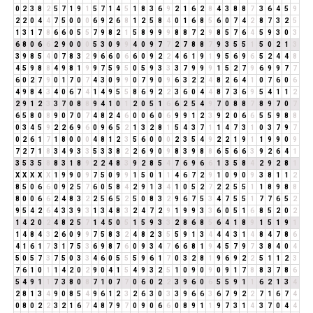
0
2
3
8
2
5
7
1
9
1
5
7
1
4
5
1
8
3
6
9
2
1
6
2
8
4
3
8
8
7
3
6
4
5
9
2
2
0
4
4
7
5
0
0
0
6
9
2
6
8
1
2
5
8
4
0
1
6
8
5
6
0
7
4
2
8
7
3
2
5
1
3
1
7
8
6
6
0
5
5
7
9
8
2
1
5
8
9
9
9
8
8
7
2
9
8
5
7
6
4
5
9
3
0
3
6
8
0
6
6
2
9
0
0
0
5
3
0
9
9
4
0
9
7
7
2
7
8
8
7
9
3
5
5
1
5
0
2
1
3
3
9
8
5
4
0
7
8
3
2
9
6
6
0
6
6
0
9
2
2
4
6
1
9
1
9
5
6
9
6
5
2
4
4
8
4
5
9
8
8
4
9
8
1
9
9
7
5
9
5
0
5
9
3
3
3
7
9
9
9
1
5
2
7
9
6
9
9
7
7
6
0
2
7
9
0
1
7
0
7
4
3
0
9
9
0
7
9
0
9
6
3
2
2
4
8
2
6
4
1
0
7
6
0
6
4
9
8
4
3
4
0
6
7
4
1
4
9
5
5
8
6
9
2
2
3
6
0
4
4
8
7
3
6
9
5
4
1
1
2
2
9
1
2
3
3
7
0
8
8
9
4
1
0
1
2
0
5
1
6
6
2
5
4
9
7
0
8
8
7
8
9
7
0
7
6
5
8
0
8
9
0
7
0
7
4
8
2
4
6
0
0
6
0
6
9
9
1
2
3
9
2
0
6
6
5
5
9
8
8
0
3
4
5
9
2
2
6
9
6
0
9
6
5
2
1
3
2
8
1
5
4
3
7
1
1
4
7
3
1
0
3
7
9
7
0
2
6
1
7
1
8
0
0
0
4
8
1
2
3
5
6
0
0
0
2
3
5
4
9
2
2
1
9
1
1
9
9
0
9
7
2
7
1
8
3
4
9
3
3
5
3
3
8
2
2
6
9
0
9
8
3
9
8
8
6
5
6
6
3
9
2
6
4
1
3
5
3
5
8
8
3
1
8
9
2
2
4
8
3
9
2
8
5
4
7
6
9
6
6
1
3
5
8
4
2
9
2
8
1
X
X
X
X
X
1
9
9
0
9
7
5
0
9
9
1
5
0
1
1
4
6
7
2
9
1
0
9
0
9
3
8
1
1
2
8
5
0
6
6
0
9
2
5
7
6
0
5
8
4
2
9
1
3
4
1
0
5
2
7
2
2
5
5
1
1
8
9
8
8
8
0
0
6
6
2
4
8
3
2
2
5
6
5
2
5
0
8
3
2
9
6
7
5
3
4
7
5
5
1
7
7
6
5
2
9
5
4
2
6
4
3
3
9
3
1
3
4
8
3
2
4
7
2
9
1
9
9
3
3
6
0
5
1
6
8
5
2
0
2
1
4
2
0
2
4
8
2
5
7
1
4
5
0
5
1
5
9
3
3
2
8
6
8
5
6
4
1
8
9
1
5
1
9
1
1
4
8
4
3
2
6
0
9
9
7
5
8
3
2
4
8
2
3
5
5
9
1
3
4
4
4
3
1
4
8
4
7
8
6
4
1
6
1
7
3
1
7
5
3
6
9
8
7
6
0
9
3
4
7
6
6
8
1
9
4
5
7
9
7
3
8
4
0
4
5
0
5
7
3
7
5
0
3
3
4
6
0
5
5
5
9
6
1
7
0
3
2
8
1
9
6
9
2
2
5
1
1
2
3
7
6
1
0
1
1
4
2
0
2
9
0
4
1
5
4
9
3
2
5
1
0
9
0
9
0
9
1
7
8
8
3
7
8
6
5
4
9
1
1
7
3
8
0
8
7
1
0
7
7
0
6
0
2
2
3
9
6
0
6
5
5
9
1
1
6
2
1
3
4
2
8
1
3
4
9
0
8
5
4
9
6
1
2
3
2
6
3
0
3
3
9
6
6
3
6
7
9
2
2
7
1
6
7
4
0
8
0
2
2
3
2
1
6
7
4
8
7
9
7
0
9
0
6
6
0
8
9
1
1
9
7
3
1
4
3
7
0
4
4