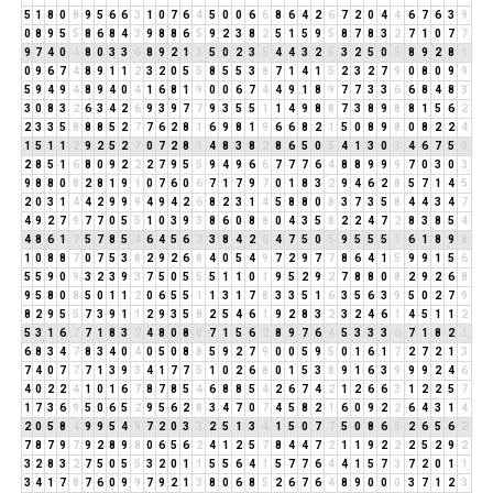
5
1
8
0
8
9
5
6
6
3
1
0
7
6
4
5
0
0
6
6
8
6
4
2
6
7
2
0
4
4
6
7
6
3
9
0
8
9
5
5
8
6
8
4
3
9
8
8
6
5
9
2
3
8
2
5
1
5
9
5
8
7
8
3
2
7
1
0
7
7
9
7
4
0
4
8
0
3
3
6
8
9
2
1
3
5
0
2
3
5
4
4
3
2
5
3
2
5
0
5
8
9
2
8
1
0
9
6
7
4
8
9
1
1
2
3
2
0
5
5
8
5
5
3
8
7
1
4
1
5
2
3
2
7
9
0
8
0
9
9
5
9
4
9
4
8
9
4
0
4
1
6
8
1
9
0
0
6
7
4
4
9
1
8
9
7
7
3
3
6
6
8
4
8
3
3
0
8
3
2
6
3
4
2
6
9
3
9
7
7
9
3
5
5
1
1
4
9
8
8
7
3
8
9
8
8
1
5
6
2
2
3
3
5
8
8
8
5
2
7
7
6
2
8
1
6
9
8
1
9
6
6
8
2
1
5
0
8
9
8
0
8
2
2
4
1
5
1
1
2
9
2
5
2
7
0
7
2
8
1
4
8
3
8
2
8
6
5
0
5
4
1
3
0
3
4
6
7
5
3
2
8
5
1
6
8
0
9
2
2
2
7
9
5
5
9
4
9
6
6
7
7
7
6
4
8
8
9
9
9
7
0
3
0
3
9
8
8
0
8
2
8
1
9
1
0
7
6
0
6
7
1
7
9
7
0
1
8
3
2
9
4
6
2
8
5
7
1
4
5
2
0
3
1
4
4
2
9
9
9
4
9
4
2
6
8
2
3
1
4
5
8
8
0
8
3
7
3
5
8
4
4
3
4
7
4
9
2
7
9
7
7
0
5
5
1
0
3
9
3
8
6
0
8
8
0
4
3
5
8
2
2
4
7
2
8
3
8
5
4
4
8
6
1
7
5
7
8
5
4
6
4
5
6
2
3
8
4
2
6
4
7
5
0
5
9
5
5
5
1
6
1
8
9
8
1
0
8
8
7
0
7
5
3
8
2
9
2
6
8
4
0
5
4
9
7
2
9
7
7
8
6
4
1
5
9
9
1
5
6
5
5
9
0
9
3
2
3
9
3
7
5
0
5
5
5
1
1
0
1
9
5
2
9
2
7
8
8
0
8
2
9
2
6
8
9
5
8
0
8
5
0
1
1
2
0
6
5
5
1
1
3
1
7
8
3
3
5
1
6
3
5
6
3
9
5
0
2
7
9
8
2
9
5
5
7
3
9
1
1
2
9
3
5
8
2
5
4
6
1
9
2
8
3
2
3
2
4
6
1
4
5
1
1
2
5
3
1
6
7
7
1
8
3
2
4
8
0
8
8
7
1
5
6
2
8
9
7
6
4
5
3
3
3
6
7
1
8
2
1
6
8
3
4
7
8
3
4
0
4
0
5
0
8
8
5
9
2
7
9
0
0
5
9
5
0
1
6
1
7
2
7
2
1
3
7
4
0
7
7
7
1
3
9
3
4
1
7
7
5
1
0
2
6
8
0
1
5
3
8
9
1
6
3
9
9
9
2
4
6
4
0
2
2
4
1
0
1
6
7
8
7
8
5
4
6
8
8
5
4
2
6
7
4
2
1
2
6
6
3
1
2
2
5
7
1
7
3
6
9
5
0
6
5
2
9
5
6
2
8
3
4
7
0
7
4
5
8
2
1
6
0
9
2
2
6
4
3
1
4
2
0
5
8
4
9
9
5
4
9
7
2
0
3
3
2
5
1
3
4
1
5
0
7
7
5
0
8
6
5
2
6
5
6
2
7
8
7
9
7
9
2
8
9
8
0
6
5
6
2
4
1
2
5
7
8
4
4
7
2
1
1
9
2
2
2
5
2
9
2
3
2
8
3
2
7
5
0
5
5
3
2
0
1
1
5
5
6
4
1
5
7
7
6
4
4
1
5
7
3
7
2
0
1
1
3
4
1
7
8
7
6
0
9
9
7
9
2
1
3
8
0
6
8
5
2
6
7
6
4
8
9
0
0
0
3
7
1
2
3