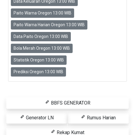
Data Keluaran Oregon 13:00 WIB
Paito Warna Oregon 13:00 WIB
Paito Warna Harian Oregon 13:00 WIB
Data Paito Oregon 13:00 WIB
Bola Merah Oregon 13:00 WIB
Statistik Oregon 13:00 WIB
Prediksi Oregon 13:00 WIB
BBFS GENERATOR
Generator LN
Rumus Harian
Rekap Kumat