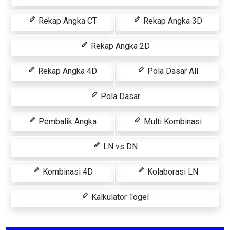
Rekap Angka CT
Rekap Angka 3D
Rekap Angka 2D
Rekap Angka 4D
Pola Dasar All
Pola Dasar
Pembalik Angka
Multi Kombinasi
LN vs DN
Kombinasi 4D
Kolaborasi LN
Kalkulator Togel