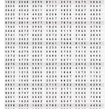
1
0
3
6
9
2
3
6
8
5
0
5
9
9
9
8
9
1
1
2
2
0
7
0
7
9
6
7
9
7
3
8
6
4
1
2
4
5
5
1
6
8
3
0
3
2
6
7
6
4
7
7
9
7
7
4
9
0
1
1
4
5
9
3
3
9
0
4
7
2
0
6
4
2
6
4
5
4
2
6
0
4
1
1
2
6
4
4
7
2
4
8
5
3
8
9
8
6
7
4
6
5
8
6
5
3
3
2
5
7
3
1
3
4
7
4
9
2
5
7
8
2
5
8
4
7
8
5
8
4
9
6
3
8
2
4
8
3
5
8
0
5
4
7
2
8
6
1
6
7
8
0
7
7
5
2
4
5
7
3
4
3
4
7
2
0
8
5
6
2
2
2
5
6
2
8
7
0
4
4
2
8
1
9
1
4
9
7
7
5
5
8
1
0
1
7
8
7
6
4
0
5
5
4
9
7
1
4
3
7
1
9
6
3
9
1
9
1
0
1
3
9
4
5
9
1
8
2
4
6
5
5
7
2
9
4
3
0
6
6
4
7
5
0
5
3
4
6
4
1
6
0
7
2
9
7
4
7
2
9
1
5
3
4
7
9
1
1
9
1
7
8
6
3
9
2
9
9
9
9
3
7
4
1
5
7
6
7
7
5
8
6
5
5
1
3
0
7
2
9
5
4
7
0
7
2
1
4
8
3
2
8
4
9
4
3
2
3
3
6
2
4
5
2
7
2
0
5
6
2
4
6
0
6
6
3
6
6
8
5
7
0
4
1
5
3
2
1
3
4
1
3
7
4
2
4
3
0
0
0
3
3
2
3
5
3
0
6
1
7
7
0
8
4
3
8
1
3
5
8
4
4
6
7
4
0
9
0
0
0
7
3
9
0
9
2
5
4
6
1
5
2
3
3
6
9
0
9
6
6
4
1
7
8
6
6
5
2
2
4
5
0
7
8
6
6
2
7
6
4
3
5
5
0
5
0
8
4
8
3
3
7
0
5
5
7
4
1
3
4
6
4
5
1
6
1
3
7
2
9
5
6
0
7
7
6
8
3
7
1
3
6
8
0
8
4
1
9
3
3
0
4
5
5
1
6
9
0
0
0
2
3
8
2
1
4
7
7
0
7
3
3
0
0
0
7
1
0
7
7
0
0
7
1
8
1
5
1
0
1
2
5
9
6
6
2
2
7
5
3
1
3
3
5
8
9
1
9
1
1
6
0
2
7
9
0
5
3
9
3
2
4
9
2
2
3
3
9
6
6
9
8
7
1
8
2
4
9
0
9
5
8
5
1
6
0
3
0
3
3
5
8
9
8
8
4
1
8
9
8
1
7
6
2
8
5
2
1
2
3
1
2
1
5
6
3
8
5
0
5
2
8
2
1
3
1
8
6
8
5
1
0
7
3
1
9
1
6
1
7
8
6
3
2
5
1
4
5
5
1
2
2
0
4
4
4
2
2
6
8
8
6
0
7
7
8
9
2
7
9
1
7
5
2
7
6
4
1
3
4
1
5
4
5
9
4
0
0
9
9
2
5
0
9
9
8
8
2
5
7
4
5
0
8
8
4
0
3
2
5
0
9
0
1
1
6
1
5
0
5
0
1
0
2
2
3
7
1
5
6
1
8
2
2
4
9
0
0
3
3
6
2
9
4
4
3
1
8
1
9
8
1
4
9
4
8
6
7
8
6
3
1
9
7
7
2
1
7
1
8
9
0
3
0
3
4
1
8
8
7
8
0
3
0
3
0
7
4
7
2
5
9
2
5
7
3
9
2
4
6
2
2
8
7
6
3
3
6
5
2
7
3
3
4
7
6
4
5
1
6
9
4
4
9
4
0
5
4
5
9
0
3
2
5
7
8
3
7
2
9
9
1
5
5
1
7
0
8
8
7
6
4
6
6
3
1
6
2
4
6
4
6
8
2
1
6
0
5
7
3
6
5
4
7
2
5
5
1
3
4
1
9
9
6
6
0
2
9
8
8
2
6
7
3
1
1
6
3
3
6
0
7
8
5
4
1
3
7
4
2
5
9
9
3
3
4
4
5
4
9