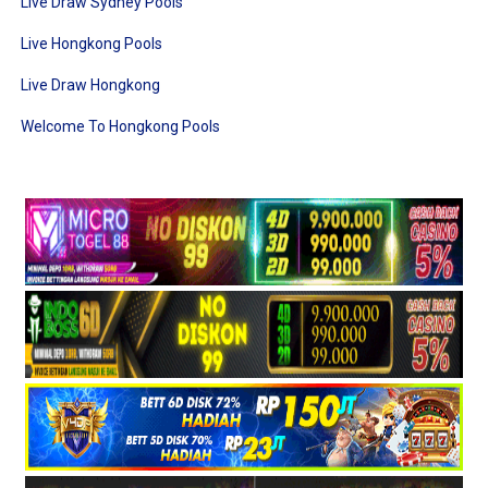
Live Draw Sydney Pools
Live Hongkong Pools
Live Draw Hongkong
Welcome To Hongkong Pools