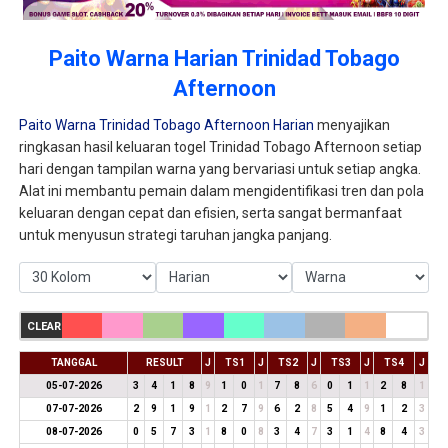
Paito Warna Harian Trinidad Tobago
Afternoon
Paito Warna Trinidad Tobago Afternoon Harian
menyajikan
ringkasan hasil keluaran togel Trinidad Tobago Afternoon setiap
hari dengan tampilan warna yang bervariasi untuk setiap angka.
Alat ini membantu pemain dalam mengidentifikasi tren dan pola
keluaran dengan cepat dan efisien, serta sangat bermanfaat
untuk menyusun strategi taruhan jangka panjang.
CLEAR
TANGGAL
RESULT
J
TS1
J
TS2
J
TS3
J
TS4
J
05-07-2026
3
4
1
8
9
1
0
1
7
8
6
0
1
1
2
8
1
07-07-2026
2
9
1
9
1
2
7
9
6
2
8
5
4
9
1
2
3
08-07-2026
0
5
7
3
1
8
0
8
3
4
7
3
1
4
8
4
3