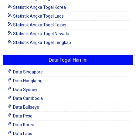
Statistik Angka Togel Korea
Statistik Angka Togel Laos
Statistik Angka Togel Taipei
Statistik Angka Togel Nevada
Statistik Angka Togel Lengkap
Data Togel Hari Ini
Data Singapore
Data Hongkong
Data Sydney
Data Cambodia
Data Bullseye
Data Pcso
Data Korea
Data Laos