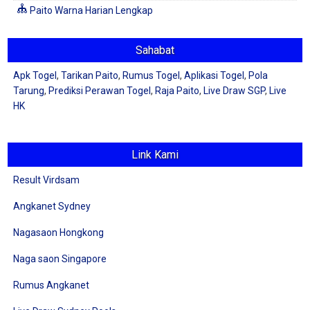
Paito Warna Harian Lengkap
Sahabat
Apk Togel
,
Tarikan Paito
,
Rumus Togel
,
Aplikasi Togel
,
Pola
Tarung
,
Prediksi Perawan Togel
,
Raja Paito
,
Live Draw SGP
,
Live
HK
Link Kami
Result Virdsam
Angkanet Sydney
Nagasaon Hongkong
Naga saon Singapore
Rumus Angkanet