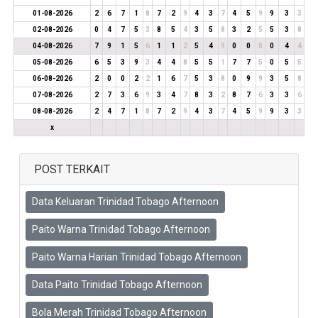
01-08-2026
2
6
7
1
8
7
2
9
4
3
7
4
5
9
9
3
3
02-08-2026
0
4
7
5
3
8
5
4
3
5
8
3
2
5
5
3
8
04-08-2026
7
9
1
5
6
1
1
2
5
4
9
0
0
0
0
4
4
05-08-2026
6
5
3
9
3
4
4
8
5
5
1
7
7
5
0
5
5
06-08-2026
2
0
0
2
2
1
6
7
5
3
8
0
9
9
3
5
8
07-08-2026
2
7
3
6
9
3
4
7
8
3
2
8
7
6
3
3
6
08-08-2026
2
4
7
1
8
7
2
9
4
3
7
4
5
9
9
3
3
x
POST TERKAIT
Data Keluaran Trinidad Tobago Afternoon
Paito Warna Trinidad Tobago Afternoon
Paito Warna Harian Trinidad Tobago Afternoon
Data Paito Trinidad Tobago Afternoon
Bola Merah Trinidad Tobago Afternoon