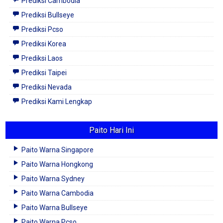
Prediksi Cambodia
Prediksi Bullseye
Prediksi Pcso
Prediksi Korea
Prediksi Laos
Prediksi Taipei
Prediksi Nevada
Prediksi Kami Lengkap
Paito Hari Ini
Paito Warna Singapore
Paito Warna Hongkong
Paito Warna Sydney
Paito Warna Cambodia
Paito Warna Bullseye
Paito Warna Pcso