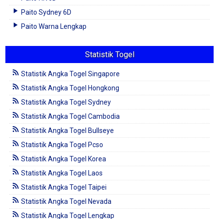
Paito Sydney 6D
Paito Warna Lengkap
Statistik Togel
Statistik Angka Togel Singapore
Statistik Angka Togel Hongkong
Statistik Angka Togel Sydney
Statistik Angka Togel Cambodia
Statistik Angka Togel Bullseye
Statistik Angka Togel Pcso
Statistik Angka Togel Korea
Statistik Angka Togel Laos
Statistik Angka Togel Taipei
Statistik Angka Togel Nevada
Statistik Angka Togel Lengkap