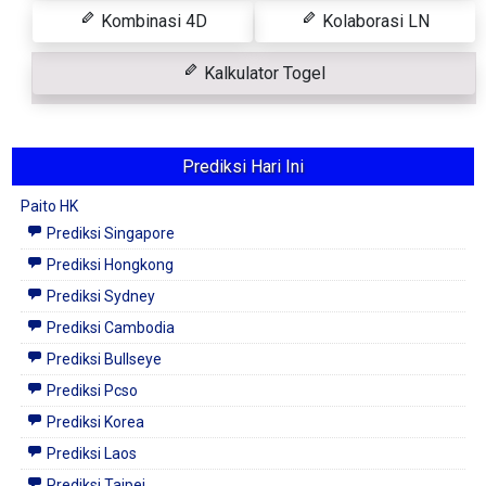
Kombinasi 4D
Kolaborasi LN
Kalkulator Togel
Prediksi Hari Ini
Paito HK
Prediksi Singapore
Prediksi Hongkong
Prediksi Sydney
Prediksi Cambodia
Prediksi Bullseye
Prediksi Pcso
Prediksi Korea
Prediksi Laos
Prediksi Taipei