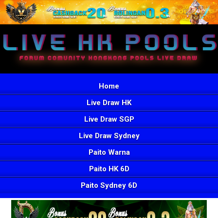
Home
Live Draw HK
Live Draw SGP
Live Draw Sydney
Paito Warna
Paito HK 6D
Paito Sydney 6D