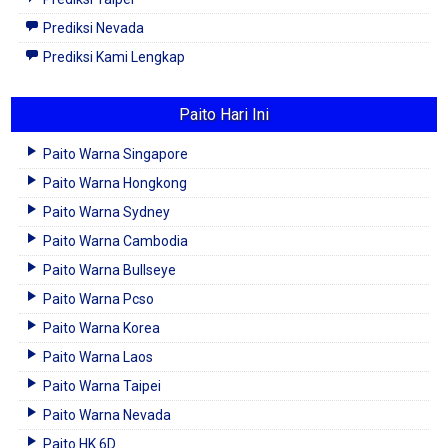
Prediksi Nevada
Prediksi Kami Lengkap
Paito Hari Ini
Paito Warna Singapore
Paito Warna Hongkong
Paito Warna Sydney
Paito Warna Cambodia
Paito Warna Bullseye
Paito Warna Pcso
Paito Warna Korea
Paito Warna Laos
Paito Warna Taipei
Paito Warna Nevada
Paito HK 6D