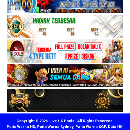
Copyright © 2026 Live HK Pools . All Rights Reserved.
Paito Warna HK
,
Paito Warna Sydney
,
Paito Warna SGP
,
Data HK
,