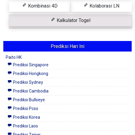
Kombinasi 4D
Kolaborasi LN
Kalkulator Togel
Prediksi Hari Ini
Paito HK
Prediksi Singapore
Prediksi Hongkong
Prediksi Sydney
Prediksi Cambodia
Prediksi Bullseye
Prediksi Pcso
Prediksi Korea
Prediksi Laos
Prediksi Taipei