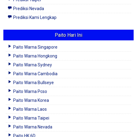
Prediksi Nevada
Prediksi Kami Lengkap
Paito Hari Ini
Paito Warna Singapore
Paito Warna Hongkong
Paito Warna Sydney
Paito Warna Cambodia
Paito Warna Bullseye
Paito Warna Pcso
Paito Warna Korea
Paito Warna Laos
Paito Warna Taipei
Paito Warna Nevada
Paito HK 6D