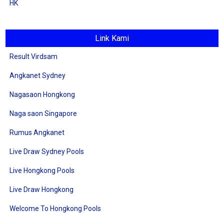
HK
Link Kami
Result Virdsam
Angkanet Sydney
Nagasaon Hongkong
Naga saon Singapore
Rumus Angkanet
Live Draw Sydney Pools
Live Hongkong Pools
Live Draw Hongkong
Welcome To Hongkong Pools