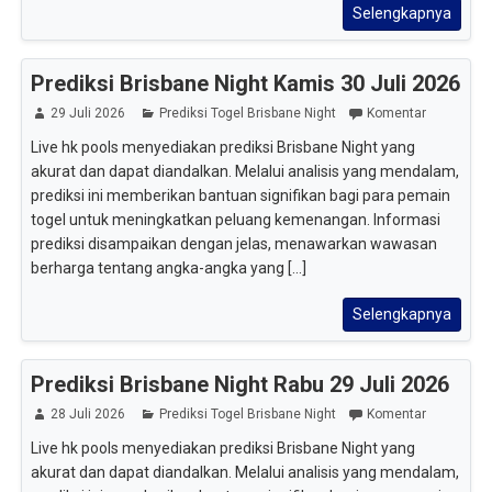
Selengkapnya
Prediksi Brisbane Night Kamis 30 Juli 2026
29 Juli 2026
Prediksi Togel Brisbane Night
Komentar
Live hk pools menyediakan prediksi Brisbane Night yang
akurat dan dapat diandalkan. Melalui analisis yang mendalam,
prediksi ini memberikan bantuan signifikan bagi para pemain
togel untuk meningkatkan peluang kemenangan. Informasi
prediksi disampaikan dengan jelas, menawarkan wawasan
berharga tentang angka-angka yang [...]
Selengkapnya
Prediksi Brisbane Night Rabu 29 Juli 2026
28 Juli 2026
Prediksi Togel Brisbane Night
Komentar
Live hk pools menyediakan prediksi Brisbane Night yang
akurat dan dapat diandalkan. Melalui analisis yang mendalam,