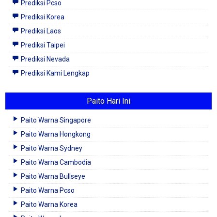
Prediksi Pcso
Prediksi Korea
Prediksi Laos
Prediksi Taipei
Prediksi Nevada
Prediksi Kami Lengkap
Paito Hari Ini
Paito Warna Singapore
Paito Warna Hongkong
Paito Warna Sydney
Paito Warna Cambodia
Paito Warna Bullseye
Paito Warna Pcso
Paito Warna Korea