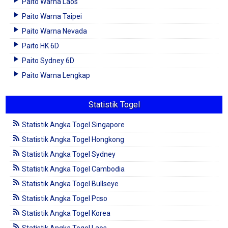
Paito Warna Laos
Paito Warna Taipei
Paito Warna Nevada
Paito HK 6D
Paito Sydney 6D
Paito Warna Lengkap
Statistik Togel
Statistik Angka Togel Singapore
Statistik Angka Togel Hongkong
Statistik Angka Togel Sydney
Statistik Angka Togel Cambodia
Statistik Angka Togel Bullseye
Statistik Angka Togel Pcso
Statistik Angka Togel Korea
Statistik Angka Togel Laos