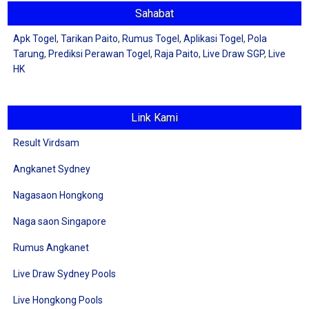
Sahabat
Apk Togel
,
Tarikan Paito
,
Rumus Togel
,
Aplikasi Togel
,
Pola
Tarung
,
Prediksi Perawan Togel
,
Raja Paito
,
Live Draw SGP
,
Live
HK
Link Kami
Result Virdsam
Angkanet Sydney
Nagasaon Hongkong
Naga saon Singapore
Rumus Angkanet
Live Draw Sydney Pools
Live Hongkong Pools