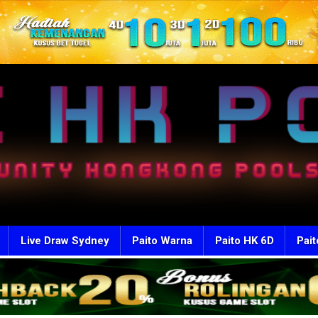
Live Draw Sydney
Paito Warna
Paito HK 6D
Pai