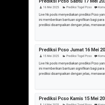
Prediksi Pcso Sabtu 17 Mei 20
16 Mei 2025
Prediksi Togel Pcso
Kome
Live hk pools menyediakan prediksi Pcso yan
ini memberikan bantuan signifikan bagi pa
prediksi disampaikan dengan jelas, menawa
Prediksi Pcso Jumat 16 Mei 2
15 Mei 2025
Prediksi Togel Pcso
Kome
Live hk pools menyediakan prediksi Pcso yan
ini memberikan bantuan signifikan bagi pa
prediksi disampaikan dengan jelas, menawa
Prediksi Pcso Kamis 15 Mei 2
14 Mei 2025
Prediksi Togel Pcso
Kome