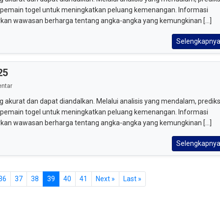
ra pemain togel untuk meningkatkan peluang kemenangan. Informasi
rkan wawasan berharga tentang angka-angka yang kemungkinan [...]
Selengkapny
25
ntar
g akurat dan dapat diandalkan. Melalui analisis yang mendalam, prediks
ra pemain togel untuk meningkatkan peluang kemenangan. Informasi
rkan wawasan berharga tentang angka-angka yang kemungkinan [...]
Selengkapny
36
37
38
39
40
41
Next »
Last »