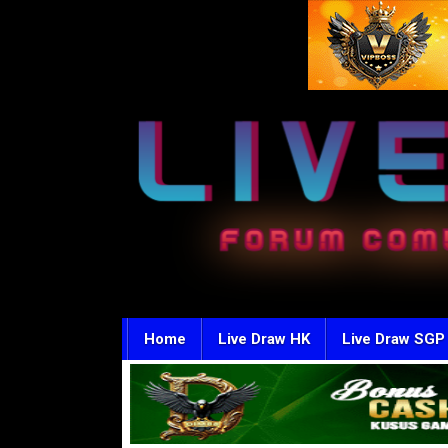
Home
Live Draw HK
Live Draw SGP