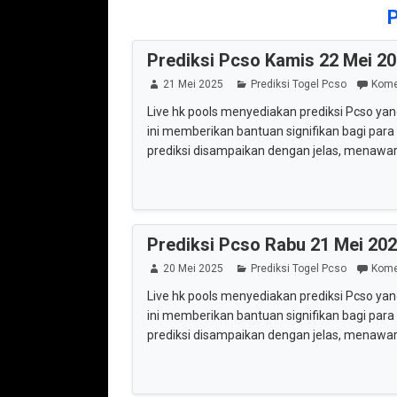
P
Prediksi Pcso Kamis 22 Mei 2
21 Mei 2025
Prediksi Togel Pcso
Kome
Live hk pools menyediakan prediksi Pcso yan
ini memberikan bantuan signifikan bagi pa
prediksi disampaikan dengan jelas, menawa
Prediksi Pcso Rabu 21 Mei 20
20 Mei 2025
Prediksi Togel Pcso
Kome
Live hk pools menyediakan prediksi Pcso yan
ini memberikan bantuan signifikan bagi pa
prediksi disampaikan dengan jelas, menawa