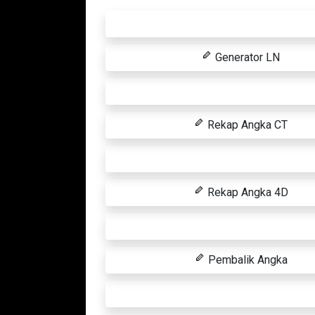
Generator LN
Rekap Angka CT
Rekap Angka 4D
Pembalik Angka