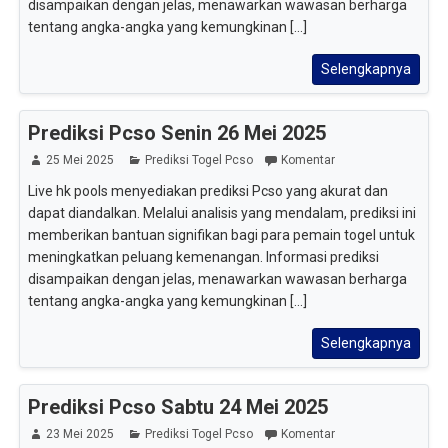
disampaikan dengan jelas, menawarkan wawasan berharga
tentang angka-angka yang kemungkinan [...]
Selengkapnya
Prediksi Pcso Senin 26 Mei 2025
25 Mei 2025
Prediksi Togel Pcso
Komentar
Live hk pools menyediakan prediksi Pcso yang akurat dan
dapat diandalkan. Melalui analisis yang mendalam, prediksi ini
memberikan bantuan signifikan bagi para pemain togel untuk
meningkatkan peluang kemenangan. Informasi prediksi
disampaikan dengan jelas, menawarkan wawasan berharga
tentang angka-angka yang kemungkinan [...]
Selengkapnya
Prediksi Pcso Sabtu 24 Mei 2025
23 Mei 2025
Prediksi Togel Pcso
Komentar