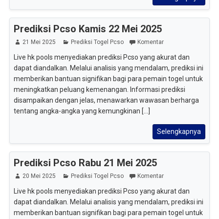
Prediksi Pcso Kamis 22 Mei 2025
21 Mei 2025
Prediksi Togel Pcso
Komentar
Live hk pools menyediakan prediksi Pcso yang akurat dan
dapat diandalkan. Melalui analisis yang mendalam, prediksi ini
memberikan bantuan signifikan bagi para pemain togel untuk
meningkatkan peluang kemenangan. Informasi prediksi
disampaikan dengan jelas, menawarkan wawasan berharga
tentang angka-angka yang kemungkinan [...]
Selengkapnya
Prediksi Pcso Rabu 21 Mei 2025
20 Mei 2025
Prediksi Togel Pcso
Komentar
Live hk pools menyediakan prediksi Pcso yang akurat dan
dapat diandalkan. Melalui analisis yang mendalam, prediksi ini
memberikan bantuan signifikan bagi para pemain togel untuk