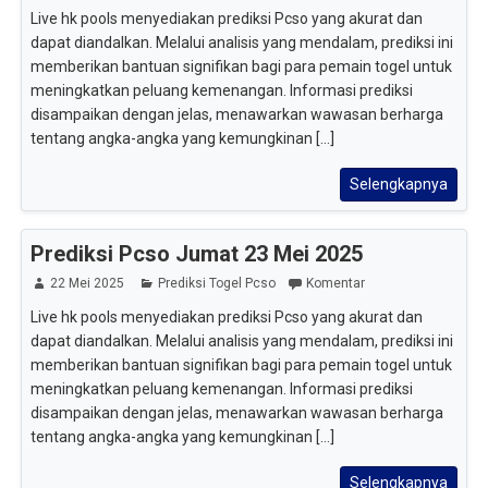
Live hk pools menyediakan prediksi Pcso yang akurat dan
dapat diandalkan. Melalui analisis yang mendalam, prediksi ini
memberikan bantuan signifikan bagi para pemain togel untuk
meningkatkan peluang kemenangan. Informasi prediksi
disampaikan dengan jelas, menawarkan wawasan berharga
tentang angka-angka yang kemungkinan [...]
Selengkapnya
Prediksi Pcso Jumat 23 Mei 2025
22 Mei 2025
Prediksi Togel Pcso
Komentar
Live hk pools menyediakan prediksi Pcso yang akurat dan
dapat diandalkan. Melalui analisis yang mendalam, prediksi ini
memberikan bantuan signifikan bagi para pemain togel untuk
meningkatkan peluang kemenangan. Informasi prediksi
disampaikan dengan jelas, menawarkan wawasan berharga
tentang angka-angka yang kemungkinan [...]
Selengkapnya