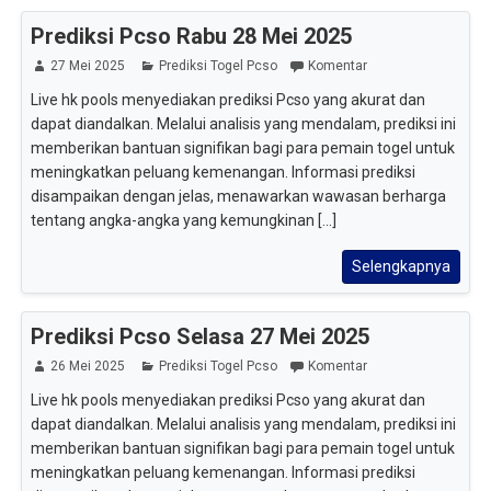
Prediksi Pcso Rabu 28 Mei 2025
27 Mei 2025
Prediksi Togel Pcso
Komentar
Live hk pools menyediakan prediksi Pcso yang akurat dan
dapat diandalkan. Melalui analisis yang mendalam, prediksi ini
memberikan bantuan signifikan bagi para pemain togel untuk
meningkatkan peluang kemenangan. Informasi prediksi
disampaikan dengan jelas, menawarkan wawasan berharga
tentang angka-angka yang kemungkinan [...]
Selengkapnya
Prediksi Pcso Selasa 27 Mei 2025
26 Mei 2025
Prediksi Togel Pcso
Komentar
Live hk pools menyediakan prediksi Pcso yang akurat dan
dapat diandalkan. Melalui analisis yang mendalam, prediksi ini
memberikan bantuan signifikan bagi para pemain togel untuk
meningkatkan peluang kemenangan. Informasi prediksi