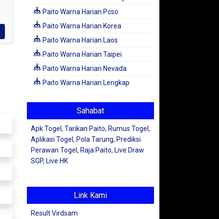
Paito Warna Harian Pcso
Paito Warna Harian Korea
a
Paito Warna Harian Laos
Paito Warna Harian Taipei
Paito Warna Harian Nevada
Paito Warna Harian Lengkap
Sahabat
Apk Togel
,
Tarikan Paito
,
Rumus Togel
,
Aplikasi Togel
,
Pola Tarung
,
Prediksi
Perawan Togel
,
Raja Paito
,
Live Draw
SGP
,
Live HK
Link Kami
Result Virdsam