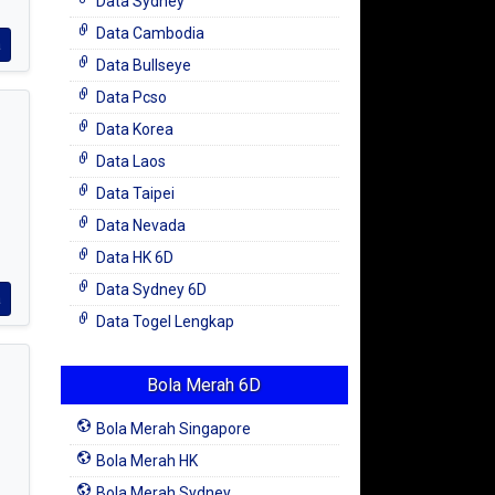
Data Sydney
Data Cambodia
a
Data Bullseye
Data Pcso
Data Korea
Data Laos
Data Taipei
Data Nevada
Data HK 6D
Data Sydney 6D
a
Data Togel Lengkap
Bola Merah 6D
Bola Merah Singapore
Bola Merah HK
Bola Merah Sydney