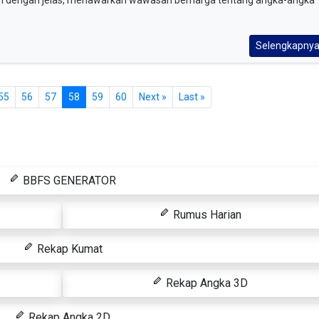
Selengkapny
55
56
57
58
59
60
Next »
Last »
BBFS GENERATOR
Rumus Harian
Rekap Kumat
Rekap Angka 3D
Rekap Angka 2D