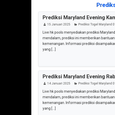
Predik
Prediksi Maryland Evening Kam
15 Januari 2025
Prediksi Togel Maryland 
Live hk pools menyediakan prediksi Maryland
mendalam, prediksi ini memberikan bantuan 
kemenangan. Informasi prediksi disampaik
yang [...]
Prediksi Maryland Evening Rab
14 Januari 2025
Prediksi Togel Maryland 
Live hk pools menyediakan prediksi Maryland
mendalam, prediksi ini memberikan bantuan 
kemenangan. Informasi prediksi disampaik
yang [...]