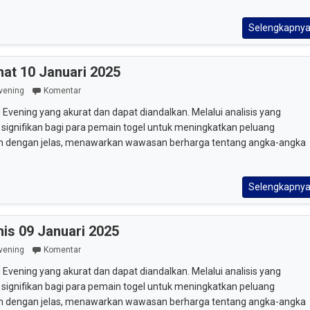
Selengkapny
at 10 Januari 2025
Evening
Komentar
 Evening yang akurat dan dapat diandalkan. Melalui analisis yang
signifikan bagi para pemain togel untuk meningkatkan peluang
an dengan jelas, menawarkan wawasan berharga tentang angka-angka
Selengkapny
is 09 Januari 2025
Evening
Komentar
 Evening yang akurat dan dapat diandalkan. Melalui analisis yang
signifikan bagi para pemain togel untuk meningkatkan peluang
an dengan jelas, menawarkan wawasan berharga tentang angka-angka