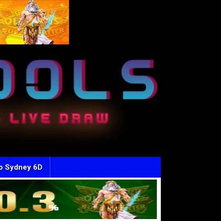
to Sydney 6D