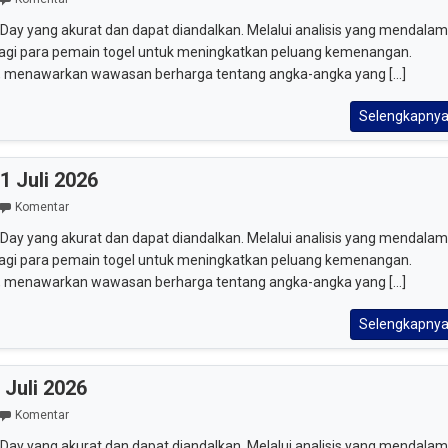
Day yang akurat dan dapat diandalkan. Melalui analisis yang mendalam
 bagi para pemain togel untuk meningkatkan peluang kemenangan.
s, menawarkan wawasan berharga tentang angka-angka yang [...]
Selengkapny
1 Juli 2026
Komentar
Day yang akurat dan dapat diandalkan. Melalui analisis yang mendalam
 bagi para pemain togel untuk meningkatkan peluang kemenangan.
s, menawarkan wawasan berharga tentang angka-angka yang [...]
Selengkapny
 Juli 2026
Komentar
Day yang akurat dan dapat diandalkan. Melalui analisis yang mendalam