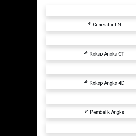
Generator LN
Rekap Angka CT
Rekap Angka 4D
Pembalik Angka