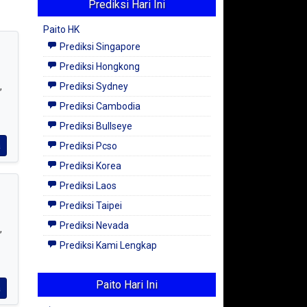
Prediksi Hari Ini
Paito HK
Prediksi Singapore
Prediksi Hongkong
,
Prediksi Sydney
Prediksi Cambodia
Prediksi Bullseye
a
Prediksi Pcso
Prediksi Korea
Prediksi Laos
Prediksi Taipei
Prediksi Nevada
,
Prediksi Kami Lengkap
Paito Hari Ini
a