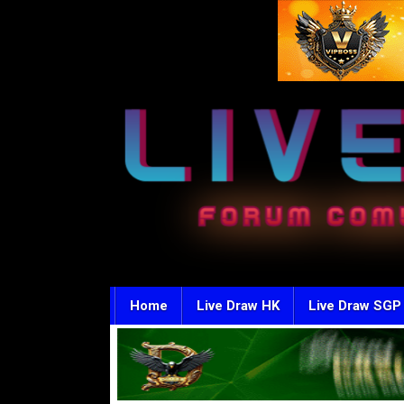
Home
Live Draw HK
Live Draw SGP