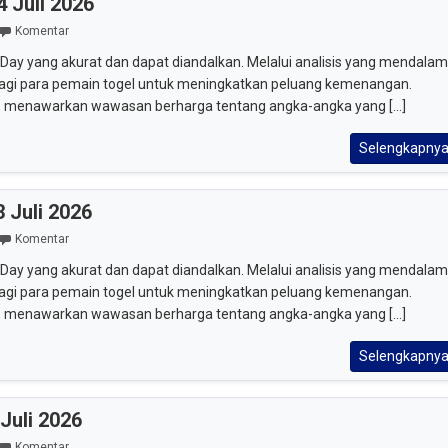
 Juli 2026
Komentar
Day yang akurat dan dapat diandalkan. Melalui analisis yang mendalam
 bagi para pemain togel untuk meningkatkan peluang kemenangan.
s, menawarkan wawasan berharga tentang angka-angka yang [...]
Selengkapny
 Juli 2026
Komentar
Day yang akurat dan dapat diandalkan. Melalui analisis yang mendalam
 bagi para pemain togel untuk meningkatkan peluang kemenangan.
s, menawarkan wawasan berharga tentang angka-angka yang [...]
Selengkapny
Juli 2026
Komentar