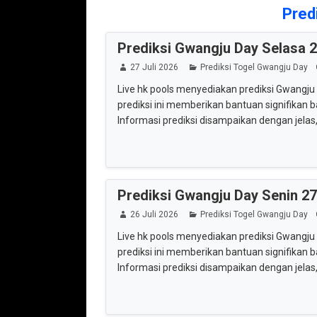
Pred
Prediksi Gwangju Day Selasa 2
27 Juli 2026
Prediksi Togel Gwangju Day
Live hk pools menyediakan prediksi Gwangju 
prediksi ini memberikan bantuan signifikan
Informasi prediksi disampaikan dengan jela
Prediksi Gwangju Day Senin 27
26 Juli 2026
Prediksi Togel Gwangju Day
Live hk pools menyediakan prediksi Gwangju 
prediksi ini memberikan bantuan signifikan
Informasi prediksi disampaikan dengan jela