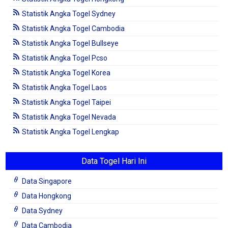
Statistik Angka Togel Sydney
Statistik Angka Togel Cambodia
Statistik Angka Togel Bullseye
Statistik Angka Togel Pcso
Statistik Angka Togel Korea
Statistik Angka Togel Laos
Statistik Angka Togel Taipei
Statistik Angka Togel Nevada
Statistik Angka Togel Lengkap
Data Togel Hari Ini
Data Singapore
Data Hongkong
Data Sydney
Data Cambodia