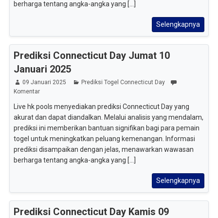
berharga tentang angka-angka yang [...]
Selengkapnya
Prediksi Connecticut Day Jumat 10
Januari 2025
09 Januari 2025
Prediksi Togel Connecticut Day
Komentar
Live hk pools menyediakan prediksi Connecticut Day yang
akurat dan dapat diandalkan. Melalui analisis yang mendalam,
prediksi ini memberikan bantuan signifikan bagi para pemain
togel untuk meningkatkan peluang kemenangan. Informasi
prediksi disampaikan dengan jelas, menawarkan wawasan
berharga tentang angka-angka yang [...]
Selengkapnya
Prediksi Connecticut Day Kamis 09