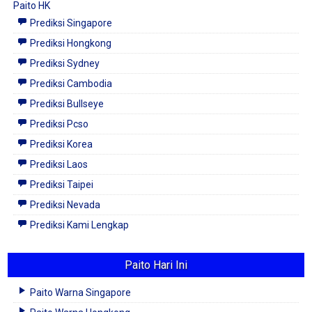
Paito HK
Prediksi Singapore
Prediksi Hongkong
Prediksi Sydney
Prediksi Cambodia
Prediksi Bullseye
Prediksi Pcso
Prediksi Korea
Prediksi Laos
Prediksi Taipei
Prediksi Nevada
Prediksi Kami Lengkap
Paito Hari Ini
Paito Warna Singapore