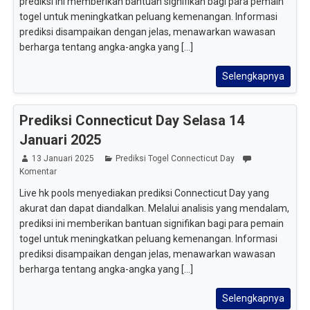
prediksi ini memberikan bantuan signifikan bagi para pemain
togel untuk meningkatkan peluang kemenangan. Informasi
prediksi disampaikan dengan jelas, menawarkan wawasan
berharga tentang angka-angka yang [...]
Selengkapnya
Prediksi Connecticut Day Selasa 14
Januari 2025
13 Januari 2025
Prediksi Togel Connecticut Day
Komentar
Live hk pools menyediakan prediksi Connecticut Day yang
akurat dan dapat diandalkan. Melalui analisis yang mendalam,
prediksi ini memberikan bantuan signifikan bagi para pemain
togel untuk meningkatkan peluang kemenangan. Informasi
prediksi disampaikan dengan jelas, menawarkan wawasan
berharga tentang angka-angka yang [...]
Selengkapnya