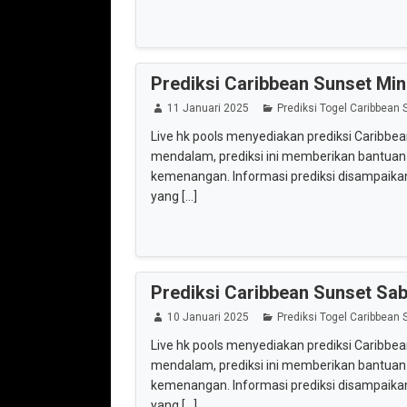
Prediksi Caribbean Sunset Min
11 Januari 2025
Prediksi Togel Caribbean 
Live hk pools menyediakan prediksi Caribbea
mendalam, prediksi ini memberikan bantuan 
kemenangan. Informasi prediksi disampaik
yang [...]
Prediksi Caribbean Sunset Sab
10 Januari 2025
Prediksi Togel Caribbean 
Live hk pools menyediakan prediksi Caribbea
mendalam, prediksi ini memberikan bantuan 
kemenangan. Informasi prediksi disampaik
yang [...]