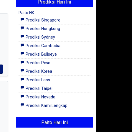
Prediksi Hari Ini
Paito HK
Prediksi Singapore
Prediksi Hongkong
Prediksi Sydney
Prediksi Cambodia
Prediksi Bullseye
Prediksi Pcso
a
Prediksi Korea
Prediksi Laos
Prediksi Taipei
Prediksi Nevada
Prediksi Kami Lengkap
Paito Hari Ini