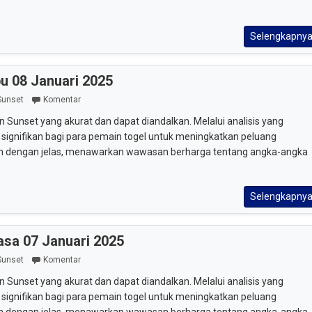
Selengkapny
u 08 Januari 2025
Sunset
Komentar
n Sunset yang akurat dan dapat diandalkan. Melalui analisis yang
signifikan bagi para pemain togel untuk meningkatkan peluang
an dengan jelas, menawarkan wawasan berharga tentang angka-angka
Selengkapny
asa 07 Januari 2025
Sunset
Komentar
n Sunset yang akurat dan dapat diandalkan. Melalui analisis yang
signifikan bagi para pemain togel untuk meningkatkan peluang
an dengan jelas, menawarkan wawasan berharga tentang angka-angka