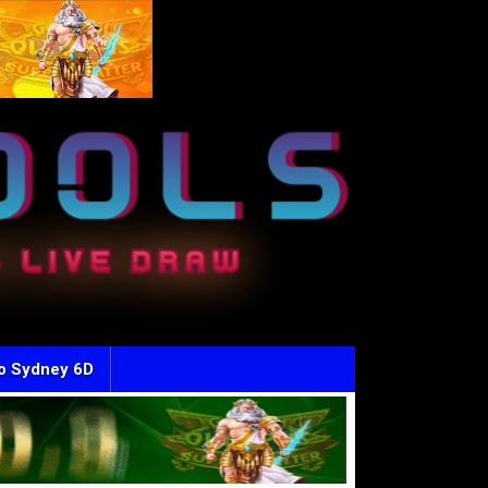
to Sydney 6D