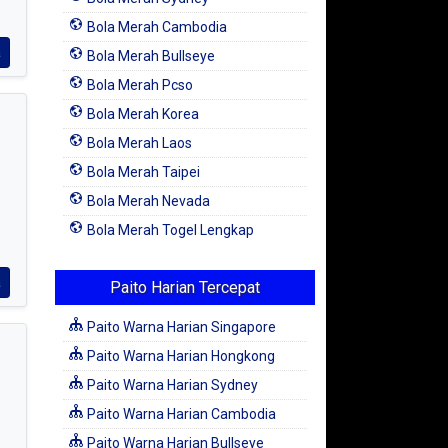
Bola Merah Cambodia
a
Bola Merah Bullseye
Bola Merah Pcso
Bola Merah Korea
Bola Merah Laos
Bola Merah Taipei
Bola Merah Nevada
Bola Merah Togel Lengkap
a
Paito Harian Tercepat
Paito Warna Harian Singapore
Paito Warna Harian Hongkong
Paito Warna Harian Sydney
Paito Warna Harian Cambodia
Paito Warna Harian Bullseye