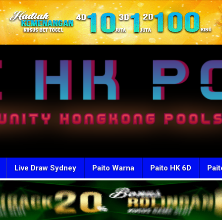
Live Draw Sydney
Paito Warna
Paito HK 6D
Pai