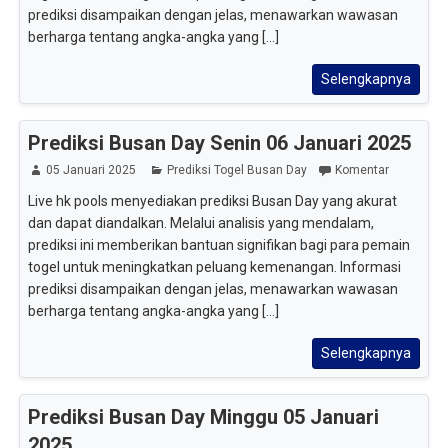
prediksi disampaikan dengan jelas, menawarkan wawasan
berharga tentang angka-angka yang [...]
Selengkapnya
Prediksi Busan Day Senin 06 Januari 2025
05 Januari 2025
Prediksi Togel Busan Day
Komentar
Live hk pools menyediakan prediksi Busan Day yang akurat
dan dapat diandalkan. Melalui analisis yang mendalam,
prediksi ini memberikan bantuan signifikan bagi para pemain
togel untuk meningkatkan peluang kemenangan. Informasi
prediksi disampaikan dengan jelas, menawarkan wawasan
berharga tentang angka-angka yang [...]
Selengkapnya
Prediksi Busan Day Minggu 05 Januari
2025