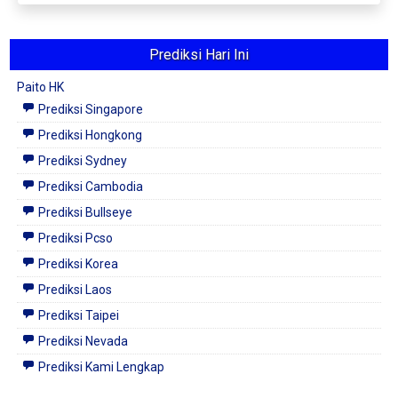
Prediksi Hari Ini
Paito HK
Prediksi Singapore
Prediksi Hongkong
Prediksi Sydney
Prediksi Cambodia
Prediksi Bullseye
Prediksi Pcso
Prediksi Korea
Prediksi Laos
Prediksi Taipei
Prediksi Nevada
Prediksi Kami Lengkap