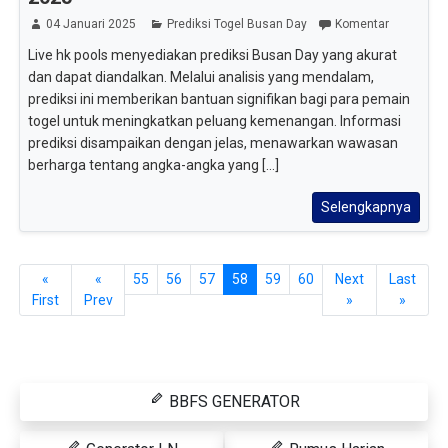
04 Januari 2025
Prediksi Togel Busan Day
Komentar
Live hk pools menyediakan prediksi Busan Day yang akurat
dan dapat diandalkan. Melalui analisis yang mendalam,
prediksi ini memberikan bantuan signifikan bagi para pemain
togel untuk meningkatkan peluang kemenangan. Informasi
prediksi disampaikan dengan jelas, menawarkan wawasan
berharga tentang angka-angka yang [...]
Selengkapnya
«
«
55
56
57
58
59
60
Next
Last
First
Prev
»
»
BBFS GENERATOR