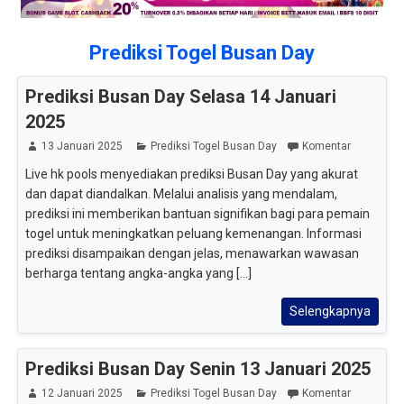
Prediksi Togel Busan Day
Prediksi Busan Day Selasa 14 Januari
2025
13 Januari 2025
Prediksi Togel Busan Day
Komentar
Live hk pools menyediakan prediksi Busan Day yang akurat
dan dapat diandalkan. Melalui analisis yang mendalam,
prediksi ini memberikan bantuan signifikan bagi para pemain
togel untuk meningkatkan peluang kemenangan. Informasi
prediksi disampaikan dengan jelas, menawarkan wawasan
berharga tentang angka-angka yang [...]
Selengkapnya
Prediksi Busan Day Senin 13 Januari 2025
12 Januari 2025
Prediksi Togel Busan Day
Komentar