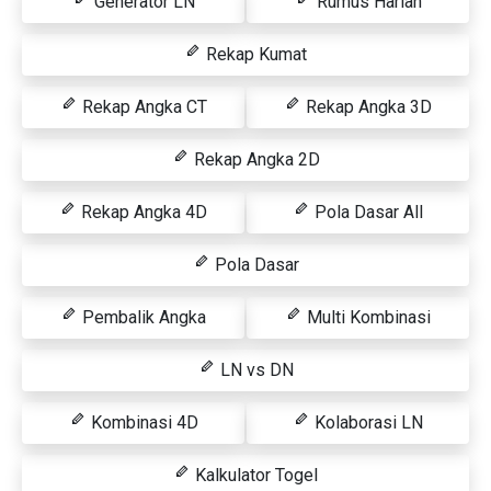
Generator LN
Rumus Harian
Rekap Kumat
Rekap Angka CT
Rekap Angka 3D
Rekap Angka 2D
Rekap Angka 4D
Pola Dasar All
Pola Dasar
Pembalik Angka
Multi Kombinasi
LN vs DN
Kombinasi 4D
Kolaborasi LN
Kalkulator Togel