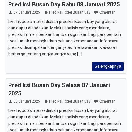
Prediksi Busan Day Rabu 08 Januari 2025
07 Januari 2025
Prediksi Togel Busan Day
Komentar
Live hk pools menyediakan prediksi Busan Day yang akurat
dan dapat diandalkan. Melalui analisis yang mendalam,
prediksi ini memberikan bantuan signifikan bagi para pemain
togel untuk meningkatkan peluang kemenangan. Informasi
prediksi disampaikan dengan jelas, menawarkan wawasan
berharga tentang angka-angka yang [...]
Selengkapnya
Prediksi Busan Day Selasa 07 Januari
2025
06 Januari 2025
Prediksi Togel Busan Day
Komentar
Live hk pools menyediakan prediksi Busan Day yang akurat
dan dapat diandalkan. Melalui analisis yang mendalam,
prediksi ini memberikan bantuan signifikan bagi para pemain
togel untuk meningkatkan peluang kemenangan. Informasi