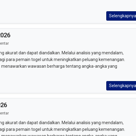
Selengkapny
2026
entar
ang akurat dan dapat diandalkan. Melalui analisis yang mendalam,
 bagi para pemain togel untuk meningkatkan peluang kemenangan.
las, menawarkan wawasan berharga tentang angka-angka yang
Selengkapny
026
entar
ang akurat dan dapat diandalkan. Melalui analisis yang mendalam,
 bagi para pemain togel untuk meningkatkan peluang kemenangan.
las, menawarkan wawasan berharga tentang angka-angka yang