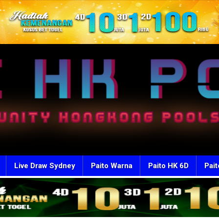
Live Draw Sydney
Paito Warna
Paito HK 6D
Pai