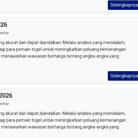
Selengkapny
026
entar
ang akurat dan dapat diandalkan. Melalui analisis yang mendalam,
 bagi para pemain togel untuk meningkatkan peluang kemenangan.
las, menawarkan wawasan berharga tentang angka-angka yang
Selengkapny
 2026
entar
ang akurat dan dapat diandalkan. Melalui analisis yang mendalam,
 bagi para pemain togel untuk meningkatkan peluang kemenangan.
las, menawarkan wawasan berharga tentang angka-angka yang