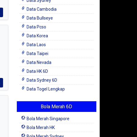
Data Sydney
Data Cambodia
a
Data Bullseye
Data Pcso
Data Korea
Data Laos
Data Taipei
Data Nevada
Data HK 6D
Data Sydney 6D
a
Data Togel Lengkap
Bola Merah 6D
Bola Merah Singapore
Bola Merah HK
Bola Merah Sydney