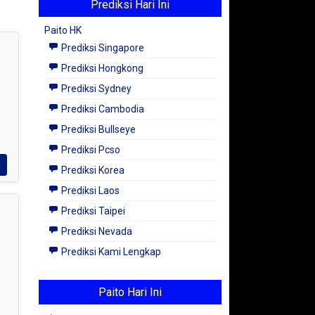
Prediksi Hari Ini
Paito HK
Prediksi Singapore
Prediksi Hongkong
Prediksi Sydney
Prediksi Cambodia
Prediksi Bullseye
Prediksi Pcso
a
Prediksi Korea
Prediksi Laos
Prediksi Taipei
Prediksi Nevada
Prediksi Kami Lengkap
Paito Hari Ini