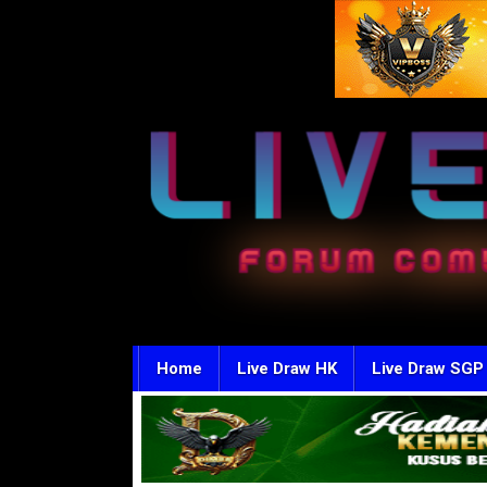
Home
Live Draw HK
Live Draw SGP