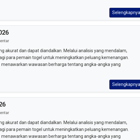
Selengkapny
026
entar
ang akurat dan dapat diandalkan. Melalui analisis yang mendalam,
 bagi para pemain togel untuk meningkatkan peluang kemenangan.
las, menawarkan wawasan berharga tentang angka-angka yang
Selengkapny
26
entar
ang akurat dan dapat diandalkan. Melalui analisis yang mendalam,
 bagi para pemain togel untuk meningkatkan peluang kemenangan.
las, menawarkan wawasan berharga tentang angka-angka yang