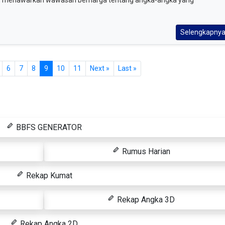
Selengkapny
6
7
8
9
10
11
Next »
Last »
BBFS GENERATOR
Rumus Harian
Rekap Kumat
Rekap Angka 3D
Rekap Angka 2D