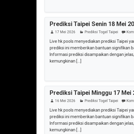
Prediksi Taipei Senin 18 Mei 2
17 Mei 2026
Prediksi Togel Taipei
Kom
Live hk pools menyediakan prediksi Taipei y
prediksi ini memberikan bantuan signifikan
Informasi prediksi disampaikan dengan je
kemungkinan [...]
Prediksi Taipei Minggu 17 Mei
16 Mei 2026
Prediksi Togel Taipei
Kom
Live hk pools menyediakan prediksi Taipei y
prediksi ini memberikan bantuan signifikan
Informasi prediksi disampaikan dengan je
kemungkinan [...]