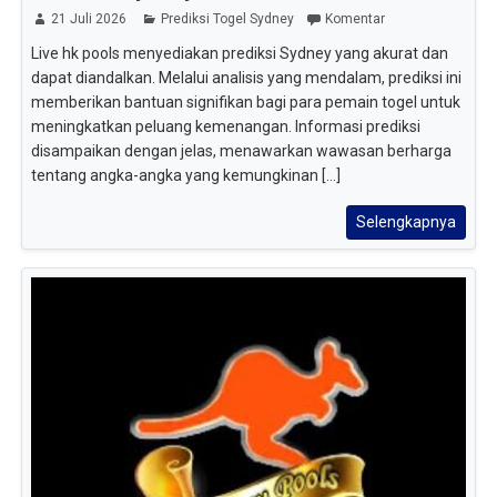
21 Juli 2026
Prediksi Togel Sydney
Komentar
Live hk pools menyediakan prediksi Sydney yang akurat dan
dapat diandalkan. Melalui analisis yang mendalam, prediksi ini
memberikan bantuan signifikan bagi para pemain togel untuk
meningkatkan peluang kemenangan. Informasi prediksi
disampaikan dengan jelas, menawarkan wawasan berharga
tentang angka-angka yang kemungkinan [...]
Selengkapnya