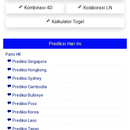
Kombinasi 4D
Kolaborasi LN
Kalkulator Togel
Prediksi Hari Ini
Paito HK
Prediksi Singapore
Prediksi Hongkong
Prediksi Sydney
Prediksi Cambodia
Prediksi Bullseye
Prediksi Pcso
Prediksi Korea
Prediksi Laos
Prediksi Taipei