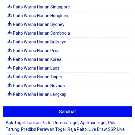
Paito Warna Harian Singapore
Paito Warna Harian Hongkong
Paito Warna Harian Sydney
Paito Warna Harian Cambodia
Paito Warna Harian Bullseye
Paito Warna Harian Pcso
Paito Warna Harian Korea
Paito Warna Harian Laos
Paito Warna Harian Taipei
Paito Warna Harian Nevada
Paito Warna Harian Lengkap
Sahabat
Apk Togel
,
Tarikan Paito
,
Rumus Togel
,
Aplikasi Togel
,
Pola
Tarung
,
Prediksi Perawan Togel
,
Raja Paito
,
Live Draw SGP
,
Live