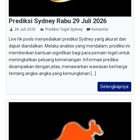
Prediksi Sydney Rabu 29 Juli 2026
28 Juli 2026
Prediksi Togel Sydney
Komentar
Live hk pools menyediakan prediksi Sydney yang akurat dan
dapat diandalkan. Melalui analisis yang mendalam, prediksi ini
memberikan bantuan signifikan bagi para pemain togel untuk
meningkatkan peluang kemenangan. Informasi prediksi
disampaikan dengan jelas, menawarkan wawasan berharga
tentang angka-angka yang kemungkinan [...]
Selengkapnya