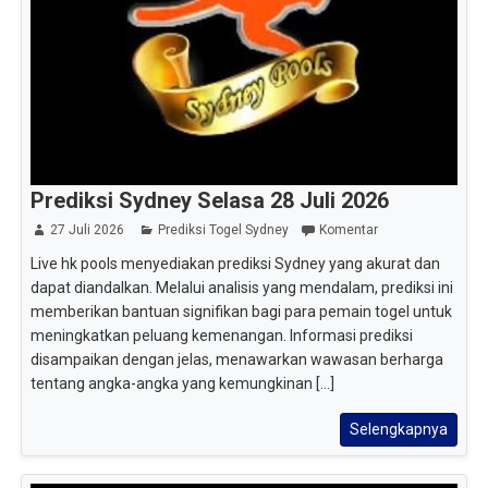
Prediksi Sydney Selasa 28 Juli 2026
27 Juli 2026
Prediksi Togel Sydney
Komentar
Live hk pools menyediakan prediksi Sydney yang akurat dan
dapat diandalkan. Melalui analisis yang mendalam, prediksi ini
memberikan bantuan signifikan bagi para pemain togel untuk
meningkatkan peluang kemenangan. Informasi prediksi
disampaikan dengan jelas, menawarkan wawasan berharga
tentang angka-angka yang kemungkinan [...]
Selengkapnya