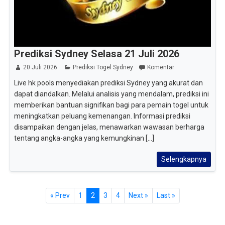
Prediksi Sydney Selasa 21 Juli 2026
20 Juli 2026
Prediksi Togel Sydney
Komentar
Live hk pools menyediakan prediksi Sydney yang akurat dan
dapat diandalkan. Melalui analisis yang mendalam, prediksi ini
memberikan bantuan signifikan bagi para pemain togel untuk
meningkatkan peluang kemenangan. Informasi prediksi
disampaikan dengan jelas, menawarkan wawasan berharga
tentang angka-angka yang kemungkinan [...]
Selengkapnya
« Prev
1
2
3
4
Next »
Last »