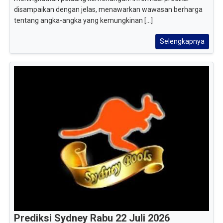
disampaikan dengan jelas, menawarkan wawasan berharga
tentang angka-angka yang kemungkinan [...]
Selengkapnya
Prediksi Sydney Rabu 22 Juli 2026