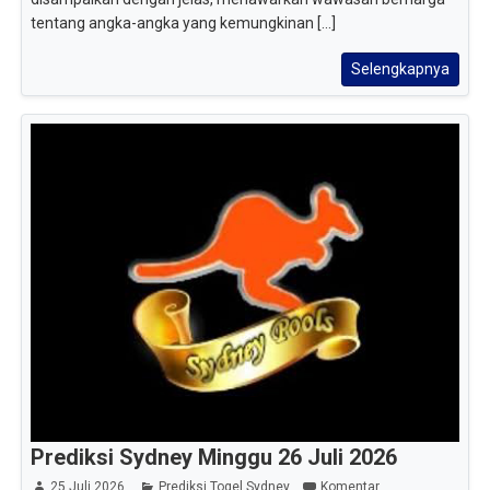
tentang angka-angka yang kemungkinan [...]
Selengkapnya
Prediksi Sydney Minggu 26 Juli 2026
25 Juli 2026
Prediksi Togel Sydney
Komentar