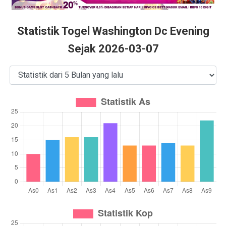
Statistik Togel Washington Dc Evening
Sejak 2026-03-07