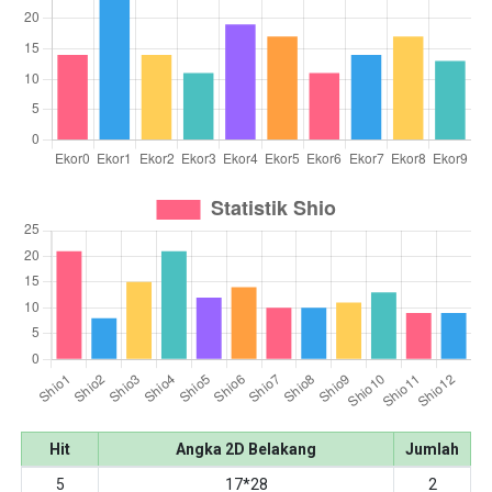
Hit
Angka 2D Belakang
Jumlah
5
17*28
2