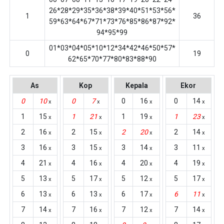
26*28*29*35*36*38*39*40*51*53*56*
1
36
59*63*64*67*71*73*76*85*86*87*92*
94*95*99
01*03*04*05*10*12*34*42*46*50*57*
0
19
62*65*70*77*80*83*88*90
As
Kop
Kepala
Ekor
0
10
0
7
0
16
0
14
x
x
x
x
1
15
1
21
1
19
1
23
x
x
x
x
2
16
2
15
2
20
2
14
x
x
x
x
3
16
3
15
3
14
3
11
x
x
x
x
4
21
4
16
4
20
4
19
x
x
x
x
5
13
5
17
5
12
5
17
x
x
x
x
6
13
6
13
6
17
6
11
x
x
x
x
7
14
7
16
7
12
7
14
x
x
x
x