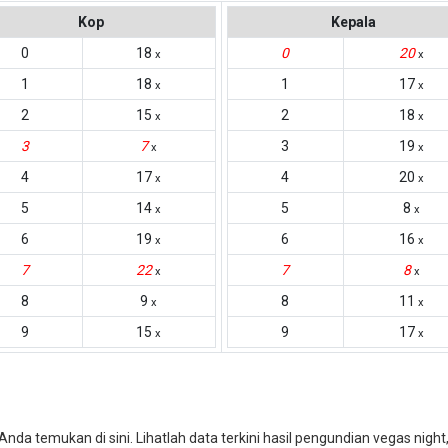
Kop
Kepala
0
18
0
20
x
x
1
18
1
17
x
x
2
15
2
18
x
x
3
7
3
19
x
x
4
17
4
20
x
x
5
14
5
8
x
x
6
19
6
16
x
x
7
22
7
8
x
x
8
9
8
11
x
x
9
15
9
17
x
x
Anda temukan di sini. Lihatlah data terkini hasil pengundian vegas nigh