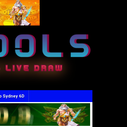
to Sydney 6D