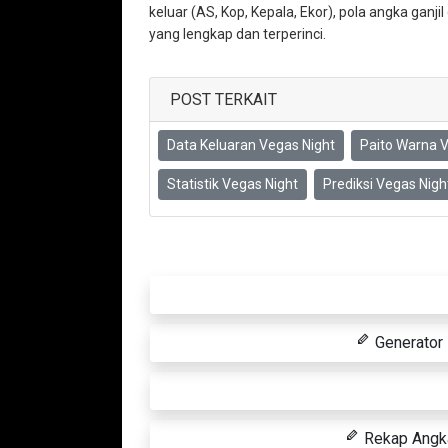
keluar (AS, Kop, Kepala, Ekor), pola angka ganj
yang lengkap dan terperinci.
POST TERKAIT
Data Keluaran Vegas Night
Paito Warna 
Statistik Vegas Night
Prediksi Vegas Nigh
Generator
Rekap Angk