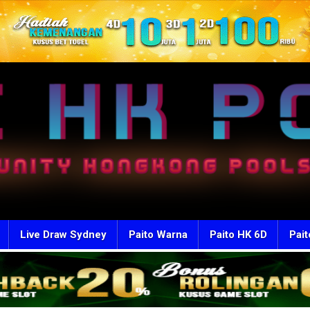
Live Draw Sydney
Paito Warna
Paito HK 6D
Pai