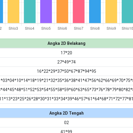
Angka 2D Belakang
17*20
27*49*74
16*22*29*37*50*67*87*94*95
1*03*04*10*14*18*19*21*32*35*36*38*41*47*56*62*66*69*70*75*
3*44*45*48*51*52*53*54*55*58*59*60*63*65*73*76*78*79*80*82*
11*13*23*25*26*28*30*31*33*34*39*46*57*61*64*68*71*72*77*8
Angka 2D Tengah
02
41*99