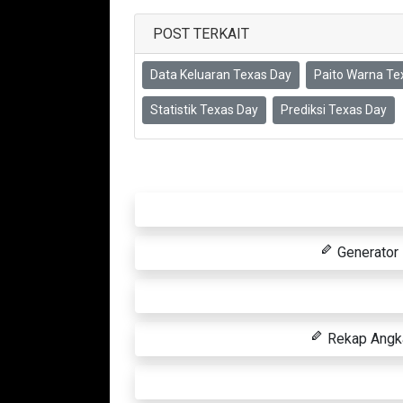
POST TERKAIT
Data Keluaran Texas Day
Paito Warna Te
Statistik Texas Day
Prediksi Texas Day
Generator
Rekap Angk