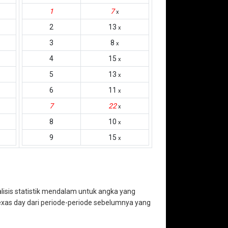
1
7
x
2
13
x
3
8
x
4
15
x
5
13
x
6
11
x
7
22
x
8
10
x
9
15
x
nalisis statistik mendalam untuk angka yang
n texas day dari periode-periode sebelumnya yang