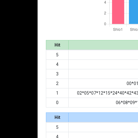
Hit
5
4
3
2
00*0
1
02*05*07*12*15*24*40*42*4
0
06*08*09*
Hit
5
4