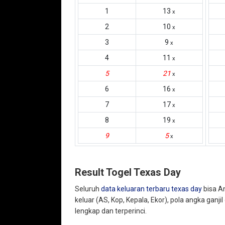
1
13
x
2
10
x
3
9
x
4
11
x
5
21
x
6
16
x
7
17
x
8
19
x
9
5
x
Result Togel Texas Day
Seluruh
data keluaran terbaru texas day
bisa An
keluar (AS, Kop, Kepala, Ekor), pola angka ganj
lengkap dan terperinci.