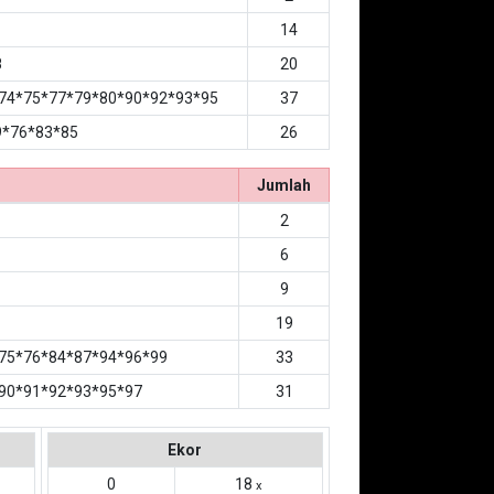
14
8
20
74*75*77*79*80*90*92*93*95
37
9*76*83*85
26
Jumlah
2
6
9
19
75*76*84*87*94*96*99
33
90*91*92*93*95*97
31
Ekor
0
18
x