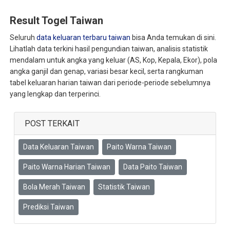
Result Togel Taiwan
Seluruh
data keluaran terbaru taiwan
bisa Anda temukan di sini.
Lihatlah data terkini hasil pengundian taiwan, analisis statistik
mendalam untuk angka yang keluar (AS, Kop, Kepala, Ekor), pola
angka ganjil dan genap, variasi besar kecil, serta rangkuman
tabel keluaran harian taiwan dari periode-periode sebelumnya
yang lengkap dan terperinci.
POST TERKAIT
Data Keluaran Taiwan
Paito Warna Taiwan
Paito Warna Harian Taiwan
Data Paito Taiwan
Bola Merah Taiwan
Statistik Taiwan
Prediksi Taiwan