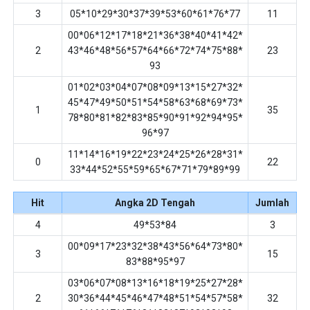
3
05*10*29*30*37*39*53*60*61*76*77
11
00*06*12*17*18*21*36*38*40*41*42*
2
43*46*48*56*57*64*66*72*74*75*88*
23
93
01*02*03*04*07*08*09*13*15*27*32*
45*47*49*50*51*54*58*63*68*69*73*
1
35
78*80*81*82*83*85*90*91*92*94*95*
96*97
11*14*16*19*22*23*24*25*26*28*31*
0
22
33*44*52*55*59*65*67*71*79*89*99
Hit
Angka 2D Tengah
Jumlah
4
49*53*84
3
00*09*17*23*32*38*43*56*64*73*80*
3
15
83*88*95*97
03*06*07*08*13*16*18*19*25*27*28*
2
30*36*44*45*46*47*48*51*54*57*58*
32