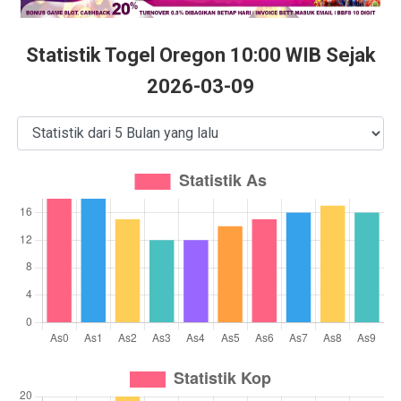
Statistik Togel Oregon 10:00 WIB Sejak
2026-03-09