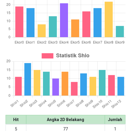
Hit
Angka 2D Belakang
Jumlah
5
77
1