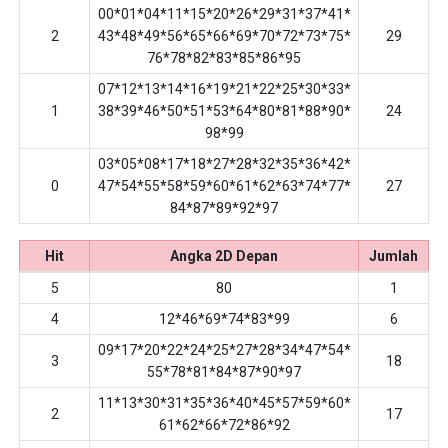
00*01*04*11*15*20*26*29*31*37*41*
2
43*48*49*56*65*66*69*70*72*73*75*
29
76*78*82*83*85*86*95
07*12*13*14*16*19*21*22*25*30*33*
1
38*39*46*50*51*53*64*80*81*88*90*
24
98*99
03*05*08*17*18*27*28*32*35*36*42*
0
47*54*55*58*59*60*61*62*63*74*77*
27
84*87*89*92*97
Hit
Angka 2D Depan
Jumlah
5
80
1
4
12*46*69*74*83*99
6
09*17*20*22*24*25*27*28*34*47*54*
3
18
55*78*81*84*87*90*97
11*13*30*31*35*36*40*45*57*59*60*
2
17
61*62*66*72*86*92