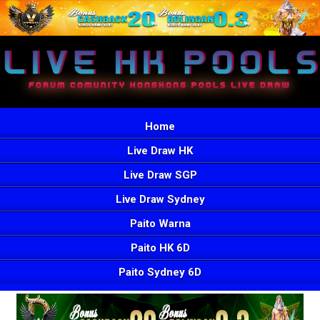
Home
Live Draw HK
Live Draw SGP
Live Draw Sydney
Paito Warna
Paito HK 6D
Paito Sydney 6D