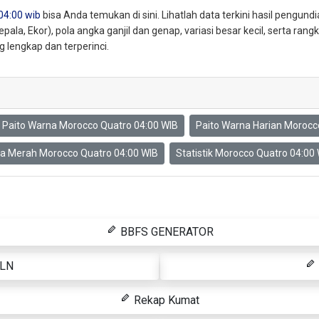
04:00 wib
bisa Anda temukan di sini. Lihatlah data terkini hasil pengundi
ala, Ekor), pola angka ganjil dan genap, variasi besar kecil, serta ra
 lengkap dan terperinci.
Paito Warna Morocco Quatro 04:00 WIB
Paito Warna Harian Morocc
la Merah Morocco Quatro 04:00 WIB
Statistik Morocco Quatro 04:00
BBFS GENERATOR
 LN
Rekap Kumat