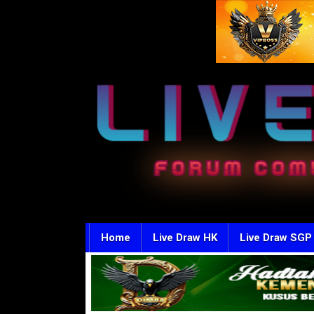
Home
Live Draw HK
Live Draw SGP