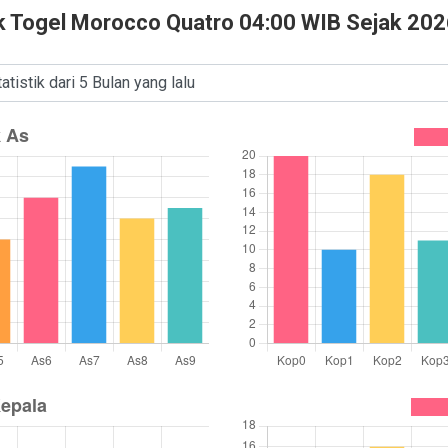
ik Togel Morocco Quatro 04:00 WIB Sejak 20