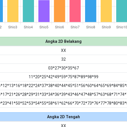
Angka 2D Belakang
XX
32
03*27*30*35*67
11*20*25*42*49*59*75*87*89*98*99
6*12*13*16*18*22*24*37*38*40*44*45*51*56*60*64*65*69*84*85*
5*17*21*26*28*29*31*33*34*36*39*43*46*47*48*57*63*68*71*74*
9*23*41*50*52*53*54*55*58*61*62*66*70*72*73*76*77*78*80*83*
Angka 2D Tengah
XX