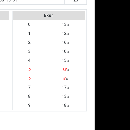
Ekor
0
13
x
1
12
x
2
16
x
3
10
x
4
15
x
5
18
x
6
9
x
7
17
x
8
13
x
9
18
x