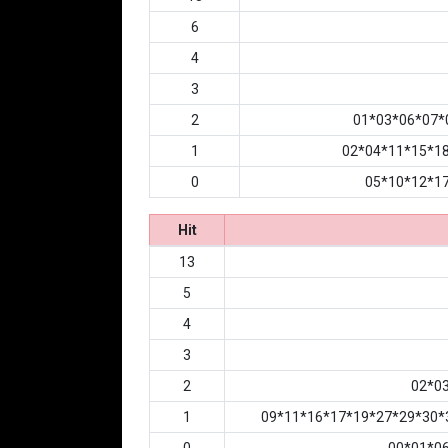
6
4
3
2
01*03*06*07*
1
02*04*11*15*1
0
05*10*12*1
Hit
13
5
4
3
2
02*0
1
09*11*16*17*19*27*29*30*
0
00*01*0