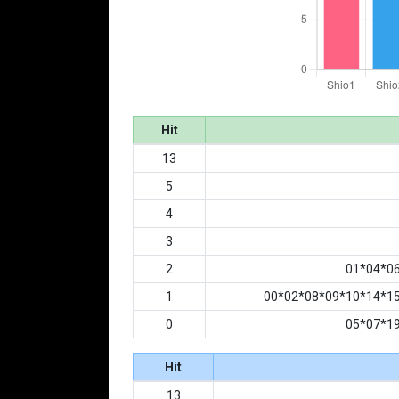
Hit
13
5
4
3
2
01*04*0
1
00*02*08*09*10*14*1
0
05*07*1
Hit
13