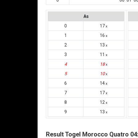
As
0
17
x
1
16
x
2
13
x
3
11
x
4
18
x
5
10
x
6
14
x
7
17
x
8
12
x
9
13
x
Result Togel Morocco Quatro 04