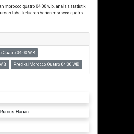
an morocco quatro 04:00 wib, analisis statistik
ngkuman tabel keluaran harian morocco quatro
o Quatro 04:00 WIB
 WIB
Prediksi Morocco Quatro 04:00 WIB
Rumus Harian