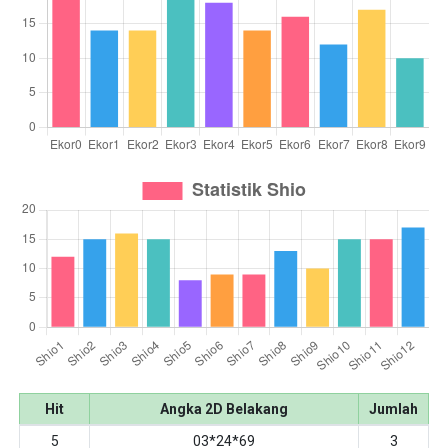
Hit
Angka 2D Belakang
Jumlah
5
03*24*69
3