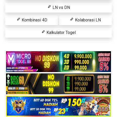
LN vs DN
Kombinasi 4D
Kolaborasi LN
Kalkulator Togel