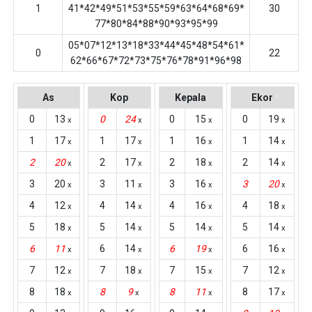
1
41*42*49*51*53*55*59*63*64*68*69*
30
77*80*84*88*90*93*95*99
05*07*12*13*18*33*44*45*48*54*61*
0
22
62*66*67*72*73*75*76*78*91*96*98
As
Kop
Kepala
Ekor
0
13
0
24
0
15
0
19
x
x
x
x
1
17
1
17
1
16
1
14
x
x
x
x
2
20
2
17
2
18
2
14
x
x
x
x
3
20
3
11
3
16
3
20
x
x
x
x
4
12
4
14
4
16
4
18
x
x
x
x
5
18
5
14
5
14
5
14
x
x
x
x
6
11
6
14
6
19
6
16
x
x
x
x
7
12
7
18
7
15
7
12
x
x
x
x
8
18
8
9
8
11
8
17
x
x
x
x