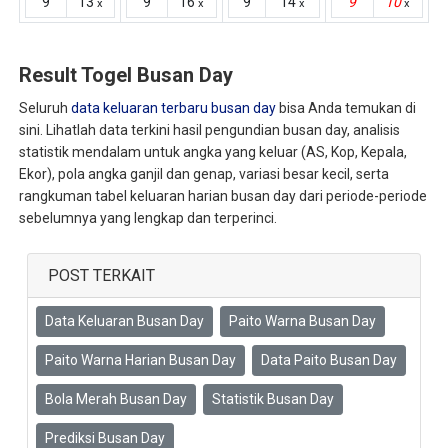
9
13
9
16
9
14
9
10
x
x
x
x
Result Togel Busan Day
Seluruh
data keluaran terbaru busan day
bisa Anda temukan di
sini. Lihatlah data terkini hasil pengundian busan day, analisis
statistik mendalam untuk angka yang keluar (AS, Kop, Kepala,
Ekor), pola angka ganjil dan genap, variasi besar kecil, serta
rangkuman tabel keluaran harian busan day dari periode-periode
sebelumnya yang lengkap dan terperinci.
POST TERKAIT
Data Keluaran Busan Day
Paito Warna Busan Day
Paito Warna Harian Busan Day
Data Paito Busan Day
Bola Merah Busan Day
Statistik Busan Day
Prediksi Busan Day