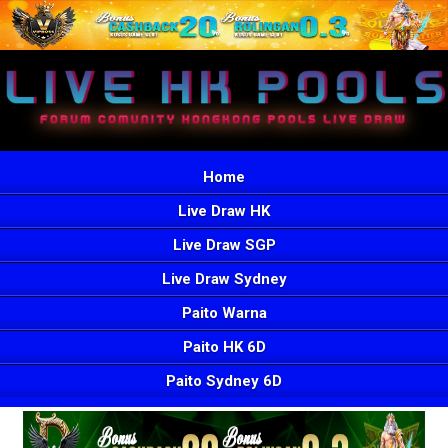
Home
Live Draw HK
Live Draw SGP
Live Draw Sydney
Paito Warna
Paito HK 6D
Paito Sydney 6D