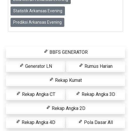
Statistik Arkansas Evening
Prediksi Arkansas Evening
BBFS GENERATOR
Generator LN
Rumus Harian
Rekap Kumat
Rekap Angka CT
Rekap Angka 3D
Rekap Angka 2D
Rekap Angka 4D
Pola Dasar All