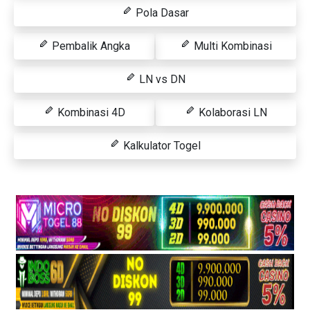
Pola Dasar
Pembalik Angka
Multi Kombinasi
LN vs DN
Kombinasi 4D
Kolaborasi LN
Kalkulator Togel