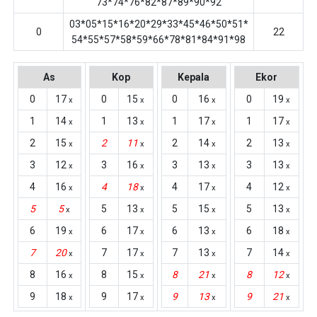
73*74*76*82*87*89*90*92
03*05*15*16*20*29*33*45*46*50*51*
0
22
54*55*57*58*59*66*78*81*84*91*98
As
Kop
Kepala
Ekor
0
17
0
15
0
16
0
19
x
x
x
x
1
14
1
13
1
17
1
17
x
x
x
x
2
15
2
11
2
14
2
13
x
x
x
x
3
12
3
16
3
13
3
13
x
x
x
x
4
16
4
18
4
17
4
12
x
x
x
x
5
5
5
13
5
15
5
13
x
x
x
x
6
19
6
17
6
13
6
18
x
x
x
x
7
20
7
17
7
13
7
14
x
x
x
x
8
16
8
15
8
21
8
12
x
x
x
x
9
18
9
17
9
13
9
21
x
x
x
x