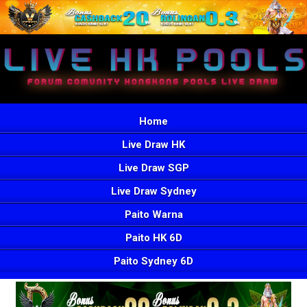
Home
Live Draw HK
Live Draw SGP
Live Draw Sydney
Paito Warna
Paito HK 6D
Paito Sydney 6D