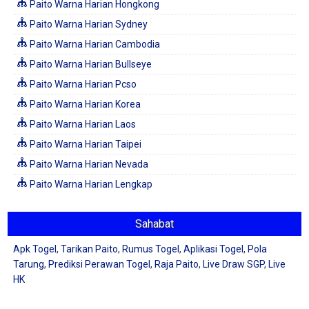
Paito Warna Harian Hongkong
Paito Warna Harian Sydney
Paito Warna Harian Cambodia
Paito Warna Harian Bullseye
Paito Warna Harian Pcso
Paito Warna Harian Korea
Paito Warna Harian Laos
Paito Warna Harian Taipei
Paito Warna Harian Nevada
Paito Warna Harian Lengkap
Sahabat
Apk Togel
,
Tarikan Paito
,
Rumus Togel
,
Aplikasi Togel
,
Pola
Tarung
,
Prediksi Perawan Togel
,
Raja Paito
,
Live Draw SGP
,
Live
HK