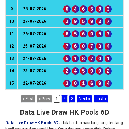
0
4
6
5
8
3
9
28-07-2026
2
9
5
9
3
7
10
27-07-2026
6
5
6
0
5
7
11
26-07-2026
7
6
0
7
3
4
12
25-07-2026
5
1
8
7
0
1
13
24-07-2026
2
4
5
9
0
2
14
23-07-2026
3
0
1
6
9
4
15
22-07-2026
« First
« Prev
1
2
3
Next »
Last »
Data Live Draw HK Pools 6D
Data Live Draw HK Pools 6D
adalah informasi langsung tentang
hasil pengundian togel Hong Kong dengan enam digit. Dalam