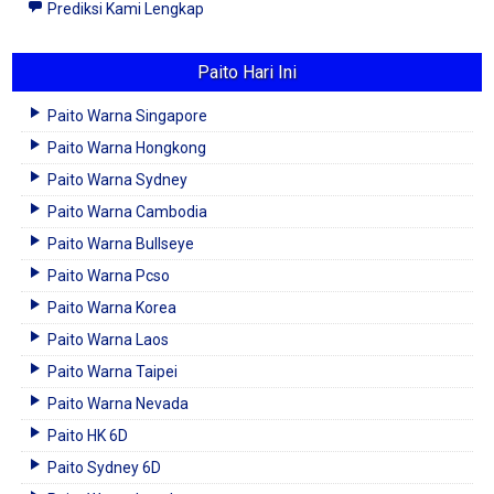
Prediksi Kami Lengkap
Paito Hari Ini
Paito Warna Singapore
Paito Warna Hongkong
Paito Warna Sydney
Paito Warna Cambodia
Paito Warna Bullseye
Paito Warna Pcso
Paito Warna Korea
Paito Warna Laos
Paito Warna Taipei
Paito Warna Nevada
Paito HK 6D
Paito Sydney 6D