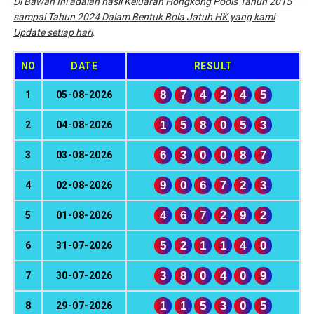
Di Bawah Ini adalah hasil Keluaran Hongkong Pools Tahun 2015
sampai Tahun 2024 Dalam Bentuk Bola Jatuh HK yang kami
Update setiap hari
.
NO
DATE
RESULT
8
7
4
2
4
5
1
05-08-2026
1
5
8
0
5
3
2
04-08-2026
6
3
0
0
8
7
3
03-08-2026
9
0
6
7
2
3
4
02-08-2026
4
6
7
2
9
2
5
01-08-2026
5
2
1
1
4
0
6
31-07-2026
3
8
0
4
0
9
7
30-07-2026
1
1
5
3
0
5
8
29-07-2026