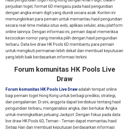
perjudian togel, format 6D mengacu pada hasil pengundian
dengan angka enam digit yang diundi secara acak. Konten ini
memungkinkan para pemain untuk memantau hasil pengundian
secara real-time melalui situs web, aplikasi seluler, atau platform
online lainnya. Dengan informasi ini, pemain dapat memeriksa
kecocokan nomor yang mereka pilih dengan hasil pengundian
terbaru. Data live draw HK Pools 6D membantu para pemain
untuk mengikuti permainan lebih dekat dan membuat keputusan
yang lebih baik berdasarkan informasi terkini.
Forum komunitas HK Pools Live
Draw
Forum komunitas HK Pools Live Draw
adalah tempat online
bagi pemain togel Hong Kong untuk berbagi prediksi, strategi,
dan pengalaman. Di sini, anggota dapat berdiskusi tentang hasil
pengundian terbaru, menganalisis angka, dan bertukar Angka
untuk meningkatkan peluang Jackpot. Dengan fokus pada data
live draw HK Pools 6D, Teman - Teman dapat memantau hasil
Setiap Hari dan membuat keputusan berdasarkan informasi