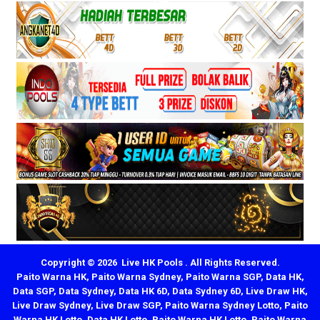
Copyright © 2026 Live HK Pools . All Rights Reserved.
Paito Warna HK
,
Paito Warna Sydney
,
Paito Warna SGP
,
Data HK
,
Data SGP
,
Data Sydney
,
Data HK 6D
,
Data Sydney 6D
,
Live Draw HK
,
Live Draw Sydney
,
Live Draw SGP
,
Paito Warna Sydney Lotto
,
Paito
Warna HK Lotto
,
Data HK Lotto
,
Paito Warna HK Lotto
,
Paito Warna