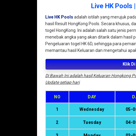
Live HK Pools 
Live HK Pools
adalah istilah yang merujuk pad
hasil Result HongKong Pools. Secara khusus, da
togel HongKong. Ini adalah salah satu jenis pe
menebak angka yang akan ditarik dalam hasil 
Pengeluaran togel HK 6D, sehingga para pemain 
memantau hasil Keluaran dan mengetahui apaka
Klik D
Di Bawah Ini adalah hasil Keluaran Hongkong 
Update setiap hari
.
NO
DAY
D
1
Wednesday
05-0
2
Tuesday
04-0
3
Monday
03-0