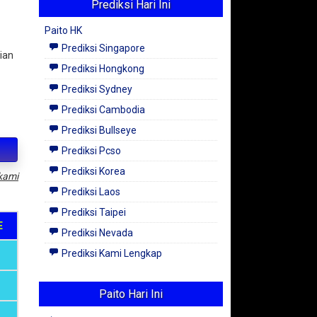
Prediksi Hari Ini
Paito HK
Prediksi Singapore
ian
Prediksi Hongkong
Prediksi Sydney
Prediksi Cambodia
Prediksi Bullseye
Prediksi Pcso
Prediksi Korea
kami
Prediksi Laos
Prediksi Taipei
E
Prediksi Nevada
Prediksi Kami Lengkap
Paito Hari Ini