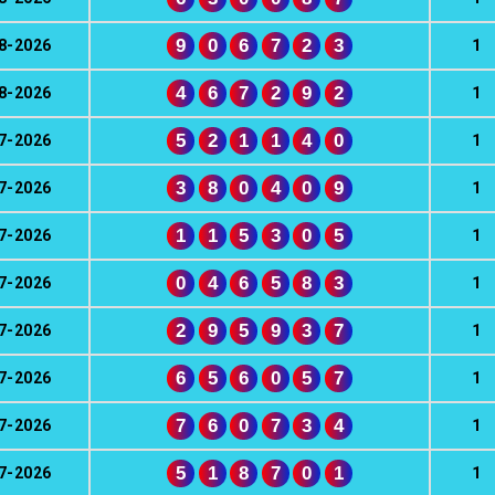
9
0
6
7
2
3
8-2026
1
4
6
7
2
9
2
8-2026
1
5
2
1
1
4
0
7-2026
1
3
8
0
4
0
9
7-2026
1
1
1
5
3
0
5
7-2026
1
0
4
6
5
8
3
7-2026
1
2
9
5
9
3
7
7-2026
1
6
5
6
0
5
7
7-2026
1
7
6
0
7
3
4
7-2026
1
5
1
8
7
0
1
7-2026
1