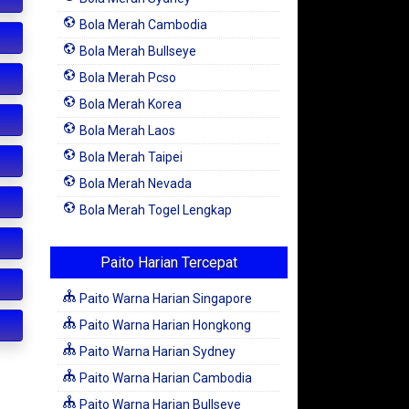
Bola Merah Cambodia
Bola Merah Bullseye
Bola Merah Pcso
Bola Merah Korea
Bola Merah Laos
Bola Merah Taipei
Bola Merah Nevada
Bola Merah Togel Lengkap
Paito Harian Tercepat
Paito Warna Harian Singapore
Paito Warna Harian Hongkong
Paito Warna Harian Sydney
Paito Warna Harian Cambodia
Paito Warna Harian Bullseye