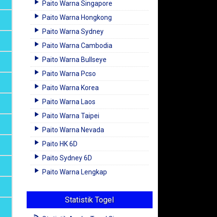
Paito Warna Singapore
Paito Warna Hongkong
Paito Warna Sydney
Paito Warna Cambodia
Paito Warna Bullseye
Paito Warna Pcso
Paito Warna Korea
Paito Warna Laos
Paito Warna Taipei
Paito Warna Nevada
Paito HK 6D
Paito Sydney 6D
Paito Warna Lengkap
Statistik Togel