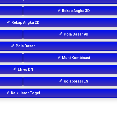
Rekap Angka 3D
Rekap Angka 2D
Pola Dasar All
Pola Dasar
Multi Kombinasi
LN vs DN
Kolaborasi LN
Kalkulator Togel