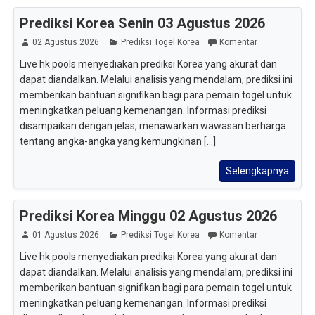
Prediksi Korea Senin 03 Agustus 2026
02 Agustus 2026
Prediksi Togel Korea
Komentar
Live hk pools menyediakan prediksi Korea yang akurat dan
dapat diandalkan. Melalui analisis yang mendalam, prediksi ini
memberikan bantuan signifikan bagi para pemain togel untuk
meningkatkan peluang kemenangan. Informasi prediksi
disampaikan dengan jelas, menawarkan wawasan berharga
tentang angka-angka yang kemungkinan [...]
Selengkapnya
Prediksi Korea Minggu 02 Agustus 2026
01 Agustus 2026
Prediksi Togel Korea
Komentar
Live hk pools menyediakan prediksi Korea yang akurat dan
dapat diandalkan. Melalui analisis yang mendalam, prediksi ini
memberikan bantuan signifikan bagi para pemain togel untuk
meningkatkan peluang kemenangan. Informasi prediksi