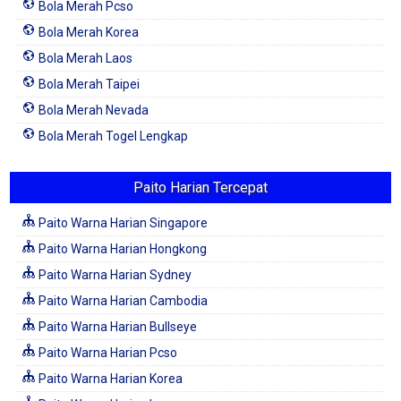
Bola Merah Pcso
Bola Merah Korea
Bola Merah Laos
Bola Merah Taipei
Bola Merah Nevada
Bola Merah Togel Lengkap
Paito Harian Tercepat
Paito Warna Harian Singapore
Paito Warna Harian Hongkong
Paito Warna Harian Sydney
Paito Warna Harian Cambodia
Paito Warna Harian Bullseye
Paito Warna Harian Pcso
Paito Warna Harian Korea