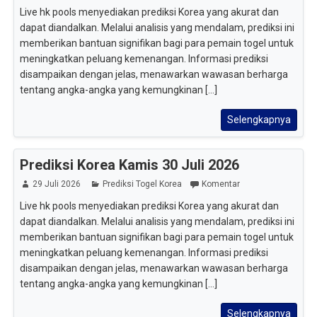
Live hk pools menyediakan prediksi Korea yang akurat dan
dapat diandalkan. Melalui analisis yang mendalam, prediksi ini
memberikan bantuan signifikan bagi para pemain togel untuk
meningkatkan peluang kemenangan. Informasi prediksi
disampaikan dengan jelas, menawarkan wawasan berharga
tentang angka-angka yang kemungkinan [...]
Selengkapnya
Prediksi Korea Kamis 30 Juli 2026
29 Juli 2026
Prediksi Togel Korea
Komentar
Live hk pools menyediakan prediksi Korea yang akurat dan
dapat diandalkan. Melalui analisis yang mendalam, prediksi ini
memberikan bantuan signifikan bagi para pemain togel untuk
meningkatkan peluang kemenangan. Informasi prediksi
disampaikan dengan jelas, menawarkan wawasan berharga
tentang angka-angka yang kemungkinan [...]
Selengkapnya