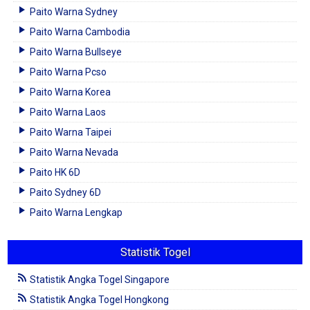
Paito Warna Sydney
Paito Warna Cambodia
Paito Warna Bullseye
Paito Warna Pcso
Paito Warna Korea
Paito Warna Laos
Paito Warna Taipei
Paito Warna Nevada
Paito HK 6D
Paito Sydney 6D
Paito Warna Lengkap
Statistik Togel
Statistik Angka Togel Singapore
Statistik Angka Togel Hongkong