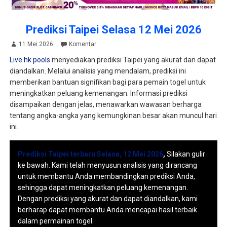
Prediksi Taipei Selasa 12 Mei 2026
11 Mei 2026
Komentar
Live hk pools
menyediakan prediksi Taipei yang akurat dan dapat
diandalkan. Melalui analisis yang mendalam, prediksi ini
memberikan bantuan signifikan bagi para pemain togel untuk
meningkatkan peluang kemenangan. Informasi prediksi
disampaikan dengan jelas, menawarkan wawasan berharga
tentang angka-angka yang kemungkinan besar akan muncul hari
ini.
Prediksi Taipei terbaru Selasa, 12 Mei 2026
,
Silakan gulir
ke bawah. Kami telah menyusun analisis yang dirancang
untuk membantu Anda membandingkan prediksi Anda,
sehingga dapat meningkatkan peluang kemenangan.
Dengan prediksi yang akurat dan dapat diandalkan, kami
berharap dapat membantu Anda mencapai hasil terbaik
dalam permainan togel.