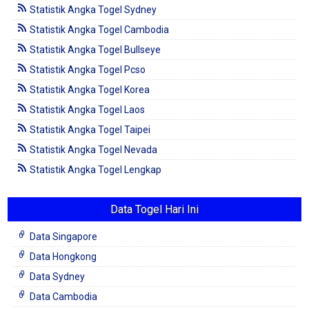
Statistik Angka Togel Sydney
Statistik Angka Togel Cambodia
Statistik Angka Togel Bullseye
Statistik Angka Togel Pcso
Statistik Angka Togel Korea
Statistik Angka Togel Laos
Statistik Angka Togel Taipei
Statistik Angka Togel Nevada
Statistik Angka Togel Lengkap
Data Togel Hari Ini
Data Singapore
Data Hongkong
Data Sydney
Data Cambodia