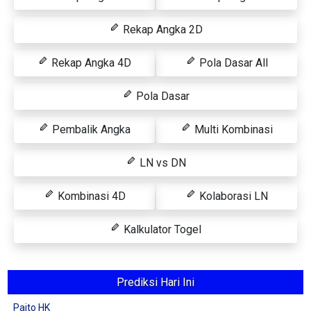
Rekap Angka 2D
Rekap Angka 4D
Pola Dasar All
Pola Dasar
Pembalik Angka
Multi Kombinasi
LN vs DN
Kombinasi 4D
Kolaborasi LN
Kalkulator Togel
Prediksi Hari Ini
Paito HK