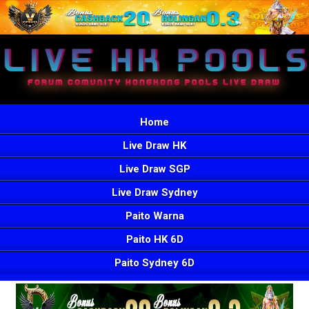
Home
Live Draw HK
Live Draw SGP
Live Draw Sydney
Paito Warna
Paito HK 6D
Paito Sydney 6D