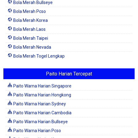
Bola Merah Bullseye
Bola Merah Pcso
Bola Merah Korea
Bola Merah Laos
Bola Merah Taipei
Bola Merah Nevada
Bola Merah Togel Lengkap
Paito Harian Tercepat
Paito Warna Harian Singapore
Paito Warna Harian Hongkong
Paito Warna Harian Sydney
Paito Warna Harian Cambodia
Paito Warna Harian Bullseye
Paito Warna Harian Pcso