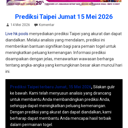
Prediksi Taipei Jumat 15 Mei 2026
14 Mei 2026
Komentar
Live hk pools
menyediakan prediksi Taipei yang akurat dan dapat
diandalkan. Melalui analisis yang mendalam, prediksi ini
memberikan bantuan signifikan bagi para pemain togel untuk
meningkatkan peluang kemenangan. Informasi prediksi
disampaikan dengan jelas, menawarkan wawasan berharga
tentang angka-angka yang kemungkinan besar akan muncul hari
ini.
Prediksi Taipei terbaru Jumat, 15 Mei 2026
,
Silakan gulir
ke bawah. Kami telah menyusun analisis yang dirancang
untuk membantu Anda membandingkan prediksi Anda,
sehingga dapat meningkatkan peluang kemenangan.
Dengan prediksi yang akurat dan dapat diandalkan, kami
berharap dapat membantu Anda mencapai hasil terbaik
dalam permainan togel.