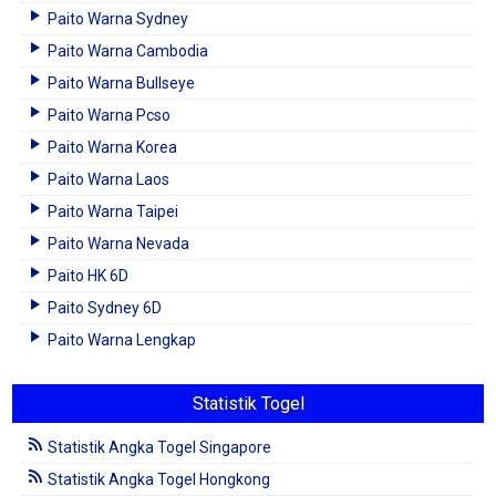
Paito Warna Sydney
Paito Warna Cambodia
Paito Warna Bullseye
Paito Warna Pcso
Paito Warna Korea
Paito Warna Laos
Paito Warna Taipei
Paito Warna Nevada
Paito HK 6D
Paito Sydney 6D
Paito Warna Lengkap
Statistik Togel
Statistik Angka Togel Singapore
Statistik Angka Togel Hongkong