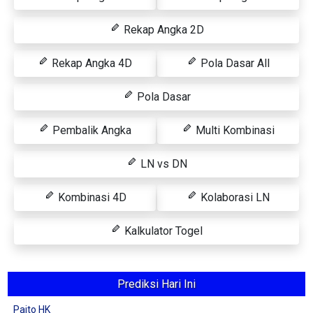
Rekap Angka 2D
Rekap Angka 4D
Pola Dasar All
Pola Dasar
Pembalik Angka
Multi Kombinasi
LN vs DN
Kombinasi 4D
Kolaborasi LN
Kalkulator Togel
Prediksi Hari Ini
Paito HK