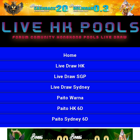
Home
Live Draw HK
Live Draw SGP
Live Draw Sydney
Paito Warna
Paito HK 6D
Paito Sydney 6D