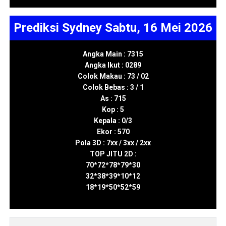
Prediksi Sydney Sabtu, 16 Mei 2026
Angka Main : 7315
Angka Ikut : 0289
Colok Makau : 73 / 02
Colok Bebas : 3 / 1
As : 715
Kop : 5
Kepala : 0/3
Ekor : 570
Pola 3D : 7xx / 3xx / 2xx
TOP JITU 2D :
70*72*78*79*30
32*38*39*10*12
18*19*50*52*59