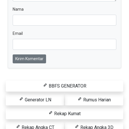
Nama
Email
Kirim Komentar
BBFS GENERATOR
Generator LN
Rumus Harian
Rekap Kumat
Rekap Angka CT
Rekap Angka 3D