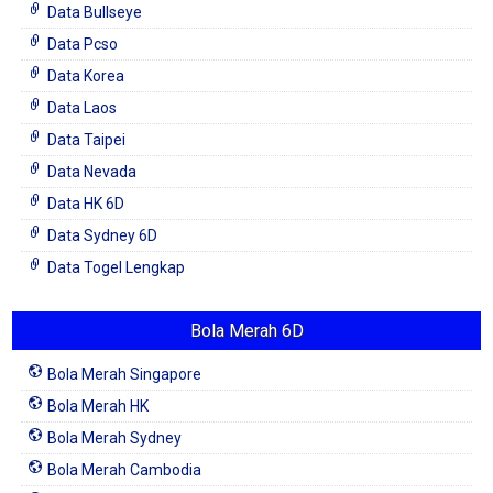
Data Bullseye
Data Pcso
Data Korea
Data Laos
Data Taipei
Data Nevada
Data HK 6D
Data Sydney 6D
Data Togel Lengkap
Bola Merah 6D
Bola Merah Singapore
Bola Merah HK
Bola Merah Sydney
Bola Merah Cambodia