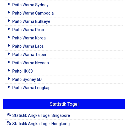
Paito Warna Sydney
Paito Warna Cambodia
Paito Warna Bullseye
Paito Warna Pcso
Paito Warna Korea
Paito Warna Laos
Paito Warna Taipei
Paito Warna Nevada
Paito HK 6D
Paito Sydney 6D
Paito Warna Lengkap
Statistik Togel
Statistik Angka Togel Singapore
Statistik Angka Togel Hongkong