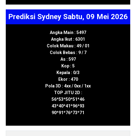
Prediksi Sydney Sabtu, 09 Mei 2026
Angka Main : 5497
Angka Ikut : 6301
Colok Makau : 49 / 01
Colok Bebas : 9 / 7
As : 597
Kop : 5
Kepala : 0/3
Ekor : 470
Pola 3D : 4xx / 0xx / 1xx
TOP JITU 2D :
56*53*50*51*46
43*40*41*96*93
90*91*76*73*71