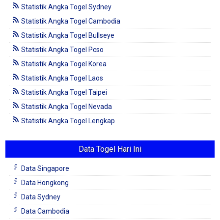
Statistik Angka Togel Sydney
Statistik Angka Togel Cambodia
Statistik Angka Togel Bullseye
Statistik Angka Togel Pcso
Statistik Angka Togel Korea
Statistik Angka Togel Laos
Statistik Angka Togel Taipei
Statistik Angka Togel Nevada
Statistik Angka Togel Lengkap
Data Togel Hari Ini
Data Singapore
Data Hongkong
Data Sydney
Data Cambodia