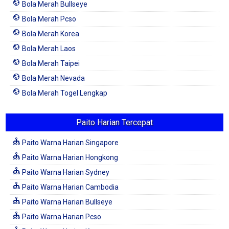
Bola Merah Bullseye
Bola Merah Pcso
Bola Merah Korea
Bola Merah Laos
Bola Merah Taipei
Bola Merah Nevada
Bola Merah Togel Lengkap
Paito Harian Tercepat
Paito Warna Harian Singapore
Paito Warna Harian Hongkong
Paito Warna Harian Sydney
Paito Warna Harian Cambodia
Paito Warna Harian Bullseye
Paito Warna Harian Pcso