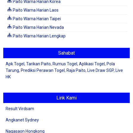
Paito Warna Harian Korea
Paito Warna Harian Laos
Paito Warna Harian Taipei
Paito Warna Harian Nevada
Paito Warna Harian Lengkap
Sahabat
Apk Togel
,
Tarikan Paito
,
Rumus Togel
,
Aplikasi Togel
,
Pola
Tarung
,
Prediksi Perawan Togel
,
Raja Paito
,
Live Draw SGP
,
Live
HK
Link Kami
Result Virdsam
Angkanet Sydney
Nagasaon Hongkong