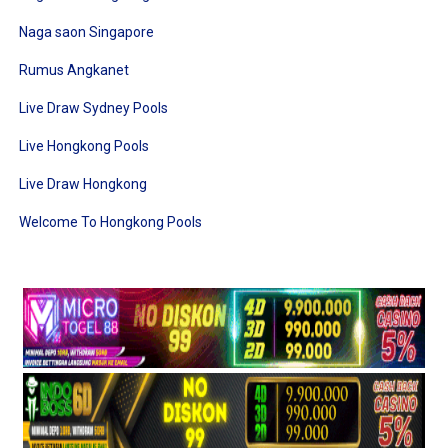
Naga saon Singapore
Rumus Angkanet
Live Draw Sydney Pools
Live Hongkong Pools
Live Draw Hongkong
Welcome To Hongkong Pools