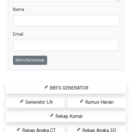
Nama
Email
Kirim Komentar
BBFS GENERATOR
Generator LN
Rumus Harian
Rekap Kumat
Rekap Angka CT
Rekap Angka 3D