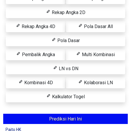
Rekap Angka 2D
Rekap Angka 4D
Pola Dasar All
Pola Dasar
Pembalik Angka
Multi Kombinasi
LN vs DN
Kombinasi 4D
Kolaborasi LN
Kalkulator Togel
Prediksi Hari Ini
Paito HK