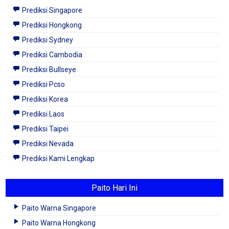
Prediksi Singapore
Prediksi Hongkong
Prediksi Sydney
Prediksi Cambodia
Prediksi Bullseye
Prediksi Pcso
Prediksi Korea
Prediksi Laos
Prediksi Taipei
Prediksi Nevada
Prediksi Kami Lengkap
Paito Hari Ini
Paito Warna Singapore
Paito Warna Hongkong