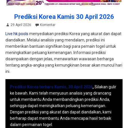
Prediksi Korea Kamis 30 April 2026
29 April 2026
Komentar
Live hk pools
menyediakan prediksi Korea yang akurat dan dapat
diandalkan. Melalui analisis yang mendalam, prediksi ini
memberikan bantuan signifikan bagi para pemain togel untuk
meningkatkan peluang kemenangan. Informasi prediksi
disampaikan dengan jelas, menawarkan wawasan berharga
tentang angka-angka yang kemungkinan besar akan muncul hari
ini.
Prediksi Korea terbaru Kamis, 30 April 2026
,
Silakan gulir
ke bawah. Kami telah menyusun analisis yang dirancang
untuk membantu Anda membandingkan prediksi Anda,
sehingga dapat meningkatkan peluang kemenangan.
Dengan prediksi yang akurat dan dapat diandalkan, kami
berharap dapat membantu Anda mencapai hasil terbaik
dalam permainan togel.