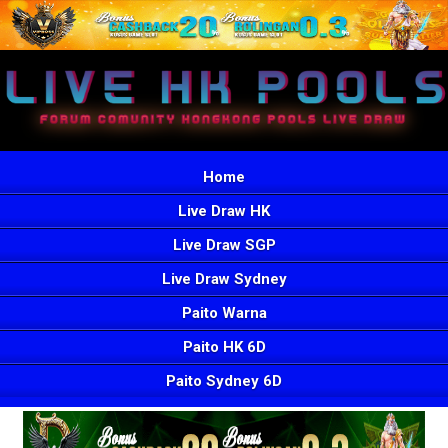
Home
Live Draw HK
Live Draw SGP
Live Draw Sydney
Paito Warna
Paito HK 6D
Paito Sydney 6D