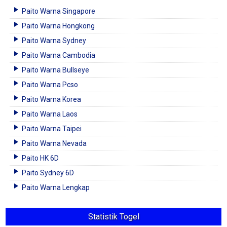
Paito Warna Singapore
Paito Warna Hongkong
Paito Warna Sydney
Paito Warna Cambodia
Paito Warna Bullseye
Paito Warna Pcso
Paito Warna Korea
Paito Warna Laos
Paito Warna Taipei
Paito Warna Nevada
Paito HK 6D
Paito Sydney 6D
Paito Warna Lengkap
Statistik Togel