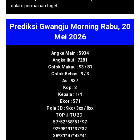
dalam permainan togel.
Prediksi Gwangju Morning Rabu, 20
Mei 2026
Angka Main : 5934
Angka Ikut : 7281
Colok Makau : 93 / 81
Colok Bebas : 9 / 3
As : 937
Kop : 3
Kepala : 1/4
Ekor : 571
Pola 3D : 9xx / 3xx / 8xx
TOP JITU 2D :
57*52*58*51*97
92*98*91*37*32
38*31*47*42*41