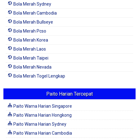
Bola Merah Sydney
Bola Merah Cambodia
Bola Merah Bullseye
Bola Merah Pcso
Bola Merah Korea
Bola Merah Laos
Bola Merah Taipei
Bola Merah Nevada
Bola Merah Togel Lengkap
Paito Harian Tercepat
Paito Warna Harian Singapore
Paito Warna Harian Hongkong
Paito Warna Harian Sydney
Paito Warna Harian Cambodia