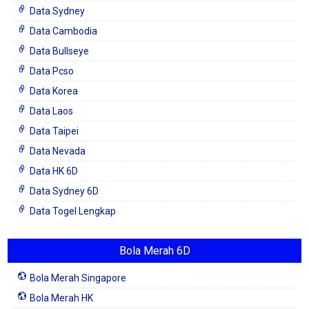
Data Sydney
Data Cambodia
Data Bullseye
Data Pcso
Data Korea
Data Laos
Data Taipei
Data Nevada
Data HK 6D
Data Sydney 6D
Data Togel Lengkap
Bola Merah 6D
Bola Merah Singapore
Bola Merah HK