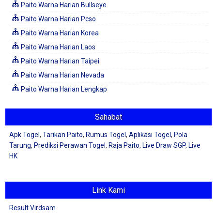
Paito Warna Harian Bullseye
Paito Warna Harian Pcso
Paito Warna Harian Korea
Paito Warna Harian Laos
Paito Warna Harian Taipei
Paito Warna Harian Nevada
Paito Warna Harian Lengkap
Sahabat
Apk Togel
,
Tarikan Paito
,
Rumus Togel
,
Aplikasi Togel
,
Pola
Tarung
,
Prediksi Perawan Togel
,
Raja Paito
,
Live Draw SGP
,
Live
HK
Link Kami
Result Virdsam