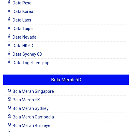
Data Pcso
Data Korea
Data Laos
Data Taipei
Data Nevada
Data HK 6D
Data Sydney 6D
Data Togel Lengkap
Bola Merah 6D
Bola Merah Singapore
Bola Merah HK
Bola Merah Sydney
Bola Merah Cambodia
Bola Merah Bullseye