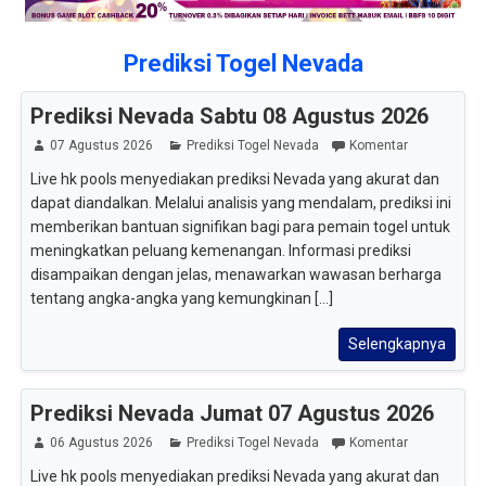
Prediksi Togel Nevada
Prediksi Nevada Sabtu 08 Agustus 2026
07 Agustus 2026
Prediksi Togel Nevada
Komentar
Live hk pools menyediakan prediksi Nevada yang akurat dan
dapat diandalkan. Melalui analisis yang mendalam, prediksi ini
memberikan bantuan signifikan bagi para pemain togel untuk
meningkatkan peluang kemenangan. Informasi prediksi
disampaikan dengan jelas, menawarkan wawasan berharga
tentang angka-angka yang kemungkinan [...]
Selengkapnya
Prediksi Nevada Jumat 07 Agustus 2026
06 Agustus 2026
Prediksi Togel Nevada
Komentar
Live hk pools menyediakan prediksi Nevada yang akurat dan