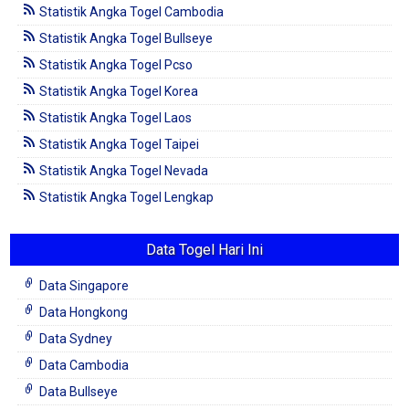
Statistik Angka Togel Cambodia
Statistik Angka Togel Bullseye
Statistik Angka Togel Pcso
Statistik Angka Togel Korea
Statistik Angka Togel Laos
Statistik Angka Togel Taipei
Statistik Angka Togel Nevada
Statistik Angka Togel Lengkap
Data Togel Hari Ini
Data Singapore
Data Hongkong
Data Sydney
Data Cambodia
Data Bullseye