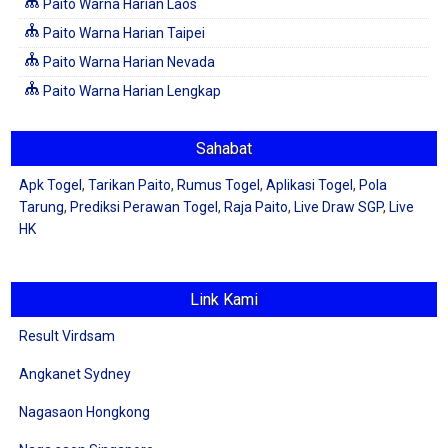
Paito Warna Harian Laos
Paito Warna Harian Taipei
Paito Warna Harian Nevada
Paito Warna Harian Lengkap
Sahabat
Apk Togel
,
Tarikan Paito
,
Rumus Togel
,
Aplikasi Togel
,
Pola
Tarung
,
Prediksi Perawan Togel
,
Raja Paito
,
Live Draw SGP
,
Live
HK
Link Kami
Result Virdsam
Angkanet Sydney
Nagasaon Hongkong