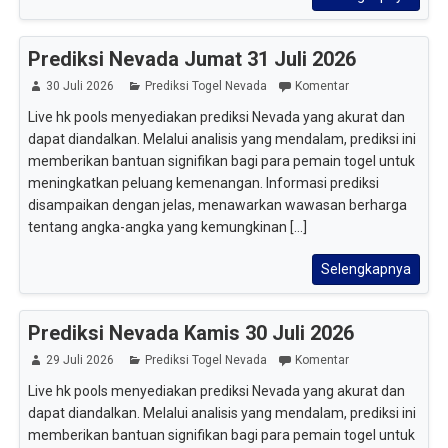
Prediksi Nevada Jumat 31 Juli 2026
30 Juli 2026
Prediksi Togel Nevada
Komentar
Live hk pools menyediakan prediksi Nevada yang akurat dan
dapat diandalkan. Melalui analisis yang mendalam, prediksi ini
memberikan bantuan signifikan bagi para pemain togel untuk
meningkatkan peluang kemenangan. Informasi prediksi
disampaikan dengan jelas, menawarkan wawasan berharga
tentang angka-angka yang kemungkinan [...]
Selengkapnya
Prediksi Nevada Kamis 30 Juli 2026
29 Juli 2026
Prediksi Togel Nevada
Komentar
Live hk pools menyediakan prediksi Nevada yang akurat dan
dapat diandalkan. Melalui analisis yang mendalam, prediksi ini
memberikan bantuan signifikan bagi para pemain togel untuk