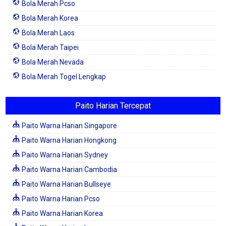
Bola Merah Pcso
Bola Merah Korea
Bola Merah Laos
Bola Merah Taipei
Bola Merah Nevada
Bola Merah Togel Lengkap
Paito Harian Tercepat
Paito Warna Harian Singapore
Paito Warna Harian Hongkong
Paito Warna Harian Sydney
Paito Warna Harian Cambodia
Paito Warna Harian Bullseye
Paito Warna Harian Pcso
Paito Warna Harian Korea