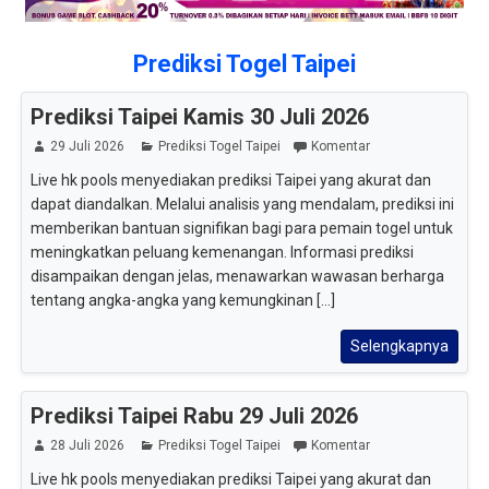
Prediksi Togel Taipei
Prediksi Taipei Kamis 30 Juli 2026
29 Juli 2026
Prediksi Togel Taipei
Komentar
Live hk pools menyediakan prediksi Taipei yang akurat dan
dapat diandalkan. Melalui analisis yang mendalam, prediksi ini
memberikan bantuan signifikan bagi para pemain togel untuk
meningkatkan peluang kemenangan. Informasi prediksi
disampaikan dengan jelas, menawarkan wawasan berharga
tentang angka-angka yang kemungkinan [...]
Selengkapnya
Prediksi Taipei Rabu 29 Juli 2026
28 Juli 2026
Prediksi Togel Taipei
Komentar
Live hk pools menyediakan prediksi Taipei yang akurat dan