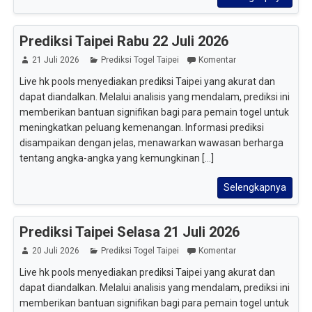
Prediksi Taipei Rabu 22 Juli 2026
21 Juli 2026
Prediksi Togel Taipei
Komentar
Live hk pools menyediakan prediksi Taipei yang akurat dan
dapat diandalkan. Melalui analisis yang mendalam, prediksi ini
memberikan bantuan signifikan bagi para pemain togel untuk
meningkatkan peluang kemenangan. Informasi prediksi
disampaikan dengan jelas, menawarkan wawasan berharga
tentang angka-angka yang kemungkinan [...]
Selengkapnya
Prediksi Taipei Selasa 21 Juli 2026
20 Juli 2026
Prediksi Togel Taipei
Komentar
Live hk pools menyediakan prediksi Taipei yang akurat dan
dapat diandalkan. Melalui analisis yang mendalam, prediksi ini
memberikan bantuan signifikan bagi para pemain togel untuk