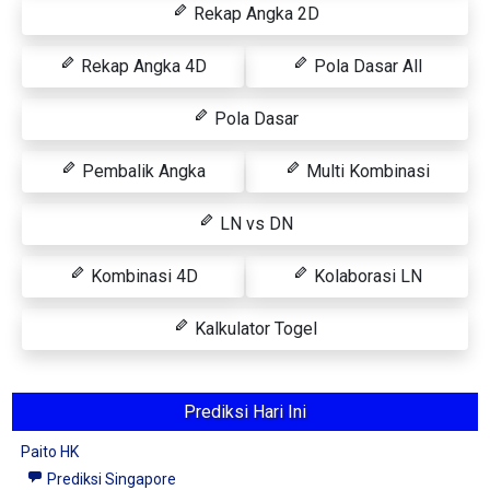
Rekap Angka 2D
Rekap Angka 4D
Pola Dasar All
Pola Dasar
Pembalik Angka
Multi Kombinasi
LN vs DN
Kombinasi 4D
Kolaborasi LN
Kalkulator Togel
Prediksi Hari Ini
Paito HK
Prediksi Singapore