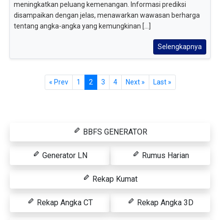
meningkatkan peluang kemenangan. Informasi prediksi
disampaikan dengan jelas, menawarkan wawasan berharga
tentang angka-angka yang kemungkinan [...]
Selengkapnya
« Prev
1
2
3
4
Next »
Last »
BBFS GENERATOR
Generator LN
Rumus Harian
Rekap Kumat
Rekap Angka CT
Rekap Angka 3D